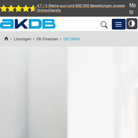
Me
4,7 / 5 Sterne aus rund 800.000 Bewertungen
unserer
Online-Dienste
hr
AKDB Anstalt für
Kommunale
›
Lösungen
›
OK.Finanzen
›
OK.CASH
Newsroom
Datenverarbeitung in
Bayern
Lösungen
Veranstaltungen
Fortbildung
Service