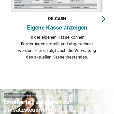
OK.CASH
Eigene Kasse anzeigen
In der eigenen Kasse können
Forderungen erstellt und abgerechnet
werden. Hier erfolgt auch die Verwaltung
des aktuellen Kassenbestandes.
Ausblick: So geht es weiter mit OK.CASH
©
ArLawKa/stock.adobe.com
Erweiterte Funktionen zur
Umsatzsteuerreform