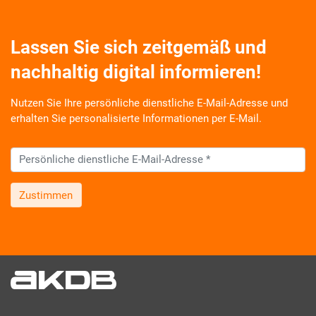
Lassen Sie sich zeitgemäß und
nachhaltig digital informieren!
Nutzen Sie Ihre persönliche dienstliche E-Mail-Adresse und
erhalten Sie personalisierte Informationen per E-Mail.
Zustimmen
Wir informieren Sie zukünftig per E-Mail zu neuen Produkten,
Veranstaltungen, Dienstleistungs- und Schulungsangeboten
sowie über Arbeitskreise und Umfragen in allen
Produktbereichen des AKDB Verbunds. Kurz, übersichtlich,
informativ und selbstverständlich kostenlos. Aber auch
schnell und ressourcenschonend, eben ganz zeitgemäß digital.
Dafür benötigen wir Ihre Einwilligung, die Sie jederzeit