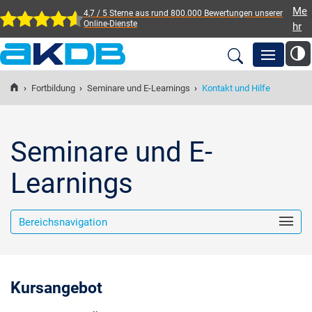
Me
4,7 / 5 Sterne aus rund 800.000 Bewertungen
unserer
Online-Dienste
hr
AKDB Anstalt für
Kommunale
›
Fortbildung
›
Seminare und E-Learnings
›
Kontakt und Hilfe
Newsroom
Datenverarbeitung in
Bayern
Lösungen
Seminare und E-
Learnings
Veranstaltungen
Bereichsnavigation
Fortbildung
Service
Kursangebot