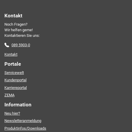
meiner personenbezogenen Daten entnehme ich der
Datenschutzerklärung
.*
Kontakt
Noch Fragen?
Friendly Captcha
Wir helfen gerne!
Kontaktieren Sie uns:
089 5903-0
Kontakt
Portale
Servicewelt
Kundenportal
Karriereportal
ZEMA
Information
Neu hier?
Newsletteranmeldung
Produktinfos/Downloads