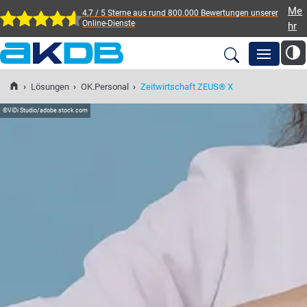
Me
4,7 / 5 Sterne aus rund 800.000 Bewertungen
unserer
Online-Dienste
hr
AKDB Anstalt für
Kommunale
›
Lösungen
›
OK.Personal
›
Zeitwirtschaft ZEUS® X
Newsroom
Datenverarbeitung in
©
ViDi Studio/adobe.stock.com
Bayern
Lösungen
Veranstaltungen
Fortbildung
Service