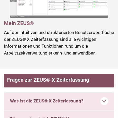
Mein ZEUS®
Übersichtliches Dashboard mit Workflow-
Gruppenkalender
Anträgen
Auf der intuitiven und strukturierten Benutzeroberfläche
Alles auf einen Blick: mit dem praktischen
Dank der übersichtlichen Gestaltung der Software
der ZEUS® X Zeiterfassung sind alle wichtigen
Gruppenkalender.
behalten Sie im Dashboard stets den Überblick.
Informationen und Funktionen rund um die
Arbeitszeitverwaltung erkenn- und anwendbar.
Fragen zur ZEUS® X Zeiterfassung
Was ist die ZEUS® X Zeiterfassung?