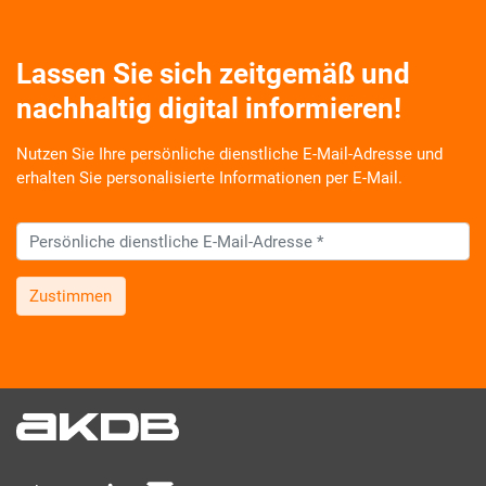
Lassen Sie sich zeitgemäß und
nachhaltig digital informieren!
Nutzen Sie Ihre persönliche dienstliche E-Mail-Adresse und
erhalten Sie personalisierte Informationen per E-Mail.
Zustimmen
Wir informieren Sie zukünftig per E-Mail zu neuen Produkten,
Veranstaltungen, Dienstleistungs- und Schulungsangeboten
sowie über Arbeitskreise und Umfragen in allen
Produktbereichen des AKDB Verbunds. Kurz, übersichtlich,
informativ und selbstverständlich kostenlos. Aber auch
schnell und ressourcenschonend, eben ganz zeitgemäß digital.
Dafür benötigen wir Ihre Einwilligung, die Sie jederzeit