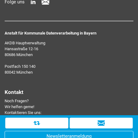
Folge uns
widerrufen können.
Anstalt für Kommunale Datenverarbeitung in Bayern
AKDB Hauptverwaltung
Hansastraße 12-16
80686 München
Ich erkläre mich mit den AKDB-Datenschutzbedingungen
Postfach 150 140
einverstanden. Detaillierte Informationen zur Verarbeitung
80042 München
meiner personenbezogenen Daten entnehme ich der
Datenschutzerklärung
.*
Kontakt
Noch Fragen?
Friendly Captcha
Wir helfen gerne!
Kontaktieren Sie uns:
089 5903-0
D
i
Kontakt
Newsletteranmeldung