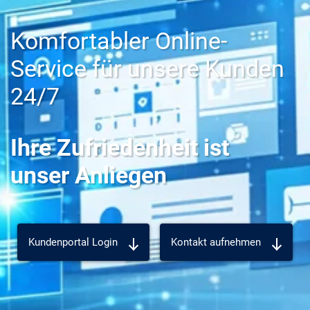
Karriere
Komfortabler Online-
Über die AKDB
Service für unsere Kunden
24/7
Ihre Zufriedenheit ist
unser Anliegen
Kundenportal Login
Kontakt aufnehmen