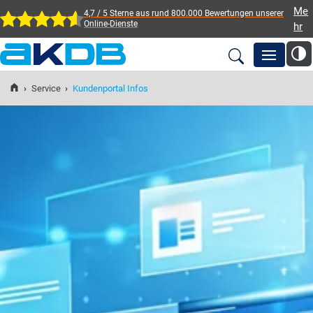
Me
4,7 / 5 Sterne aus rund 800.000 Bewertungen
unserer
Online-Dienste
hr
AKDB Anstalt für
Kommunale
›
Service
›
Kundenportal Infos
Newsroom
Datenverarbeitung in
Bayern
Lösungen
Veranstaltungen
Fortbildung
Service