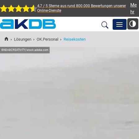
Me
4,7 / 5 Sterne aus rund 800.000 Bewertungen
unserer
Online-Dienste
hr
AKDB Anstalt für
Kommunale
›
Lösungen
›
OK.Personal
›
Reisekosten
Newsroom
Datenverarbeitung in
©
NDABCREATIVITY/stock.adobe.com
Bayern
Lösungen
Veranstaltungen
Fortbildung
Service