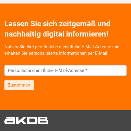
Lassen Sie sich zeitgemäß und
nachhaltig digital informieren!
Nutzen Sie Ihre persönliche dienstliche E-Mail-Adresse und
erhalten Sie personalisierte Informationen per E-Mail.
Zustimmen
Wir informieren Sie zukünftig per E-Mail zu neuen Produkten,
Veranstaltungen, Dienstleistungs- und Schulungsangeboten
sowie über Arbeitskreise und Umfragen in allen
Produktbereichen des AKDB Verbunds. Kurz, übersichtlich,
informativ und selbstverständlich kostenlos. Aber auch
schnell und ressourcenschonend, eben ganz zeitgemäß digital.