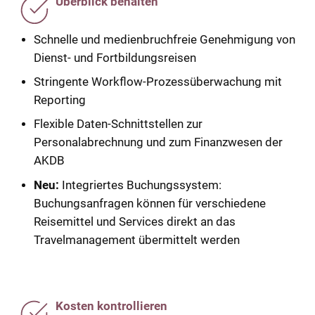
Überblick behalten
Demnächst verfügbar:
Schnelle und medienbruchfreie Genehmigung von
die automatisierte Belegerkennung mittels
Dienst- und Fortbildungsreisen
Künstlicher Intelligenz (nur im
OSRZ
und in
Verbindung mit dem Scan Archiv möglich)
Stringente Workflow-Prozessüberwachung mit
Reporting
Als
Progressive Web App
auch auf mobilen
Flexible Daten-Schnittstellen zur
Endgeräten von unterwegs verfügbar (nur im
Personalabrechnung und zum Finanzwesen der
Paket "Reisekosten")
AKDB
Neu:
Integriertes Buchungssystem:
Lösung kann auch im
Outsourcing
Buchungsanfragen können für verschiedene
Rechenzentrum
der AKDB betrieben werden
Reisemittel und Services direkt an das
Travelmanagement übermittelt werden
Kosten kontrollieren