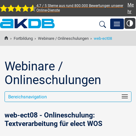
Me
4,7 / 5 Sterne aus rund 800.000 Bewertungen
unserer
Online-Dienste
hr
AKDB Anstalt für
Kommunale
›
Fortbildung
›
Webinare / Onlineschulungen
›
web-ect08
Newsroom
Datenverarbeitung in
Bayern
Lösungen
Webinare /
Onlineschulungen
Veranstaltungen
Bereichsnavigation
Fortbildung
web-ect08 - Onlineschulung:
Service
Textverarbeitung für elect WOS