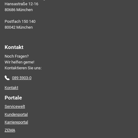
Hansastraße 12-16
80686 München
Ich erkläre mich mit den AKDB-Datenschutzbedingungen
Postfach 150 140
einverstanden. Detaillierte Informationen zur Verarbeitung
80042 München
meiner personenbezogenen Daten entnehme ich der
Datenschutzerklärung
.*
Kontakt
Noch Fragen?
Friendly Captcha
Wir helfen gerne!
Kontaktieren Sie uns:
089 5903-0
Kontakt
Portale
Servicewelt
Kundenportal
Karriereportal
ZEMA