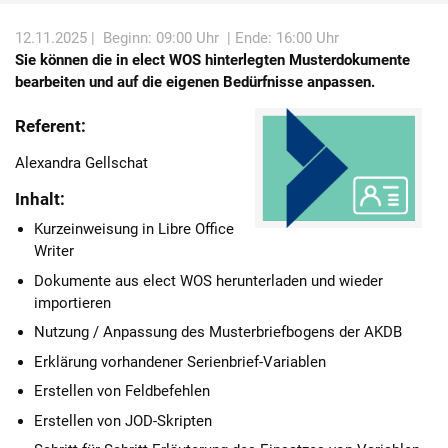
Karriere
12.11.2025 |
Beginn: 09:00 Uhr
| Ende: 16:00 Uhr
Sie können die in elect WOS hinterlegten Musterdokumente
Über die AKDB
bearbeiten und auf die eigenen Bedürfnisse anpassen.
Referent:
Alexandra Gellschat
Inhalt:
Kurzeinweisung in Libre Office
Writer
Dokumente aus elect WOS herunterladen und wieder
importieren
Nutzung / Anpassung des Musterbriefbogens der AKDB
Erklärung vorhandener Serienbrief-Variablen
Erstellen von Feldbefehlen
Erstellen von JOD-Skripten