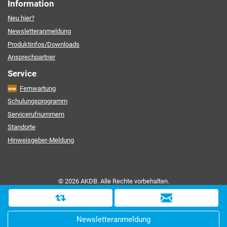
Information
Neu hier?
Newsletteranmeldung
Produktinfos/Downloads
Ansprechpartner
Service
Fernwartung
Schulungsprogramm
Servicerufnummern
Standorte
Hinweisgeber-Meldung
© 2026 AKDB. Alle Rechte vorbehalten.
Kontakt
|
Impressum
|
Datenschutz
|
Barrierefreiheit
|
Sitemap
D
i
Newsletteranmeldung
e