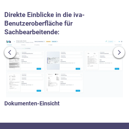
Direkte Einblicke in die iva-
Benutzeroberfläche für
Sachbearbeitende:
Dokumenten-Einsicht
Ermittlung
Posteingang
Kommunikation
Auswertung