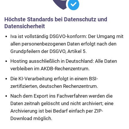
Feedback:
Vollständigkeit bereits geprüft ist. Alle
Das System prüft während der Antragstellung
Dokumente sind sortiert, verschlagwortet und
automatisch die Übereinstimmung zwischen
Höchste Standards bei Datenschutz und
analysiert (z. B. anhand von Schlüsselbegriffen
Antragsdaten und Nachweisdokumenten und
Datensicherheit
oder Datumskonflikten). Rückfragen werden
gibt sofort verständliches Feedback bei
Iva ist vollständig DSGVO-konform:
Der Umgang mit
so drastisch reduziert.
Fehlern oder fehlenden Angaben. Dadurch
allen personenbezogenen Daten erfolgt nach den
Ergebnis:
steigt die Qualität der Anträge bereits bei der
Grundpfeilern der DSGVO, Artikel 5.
Die durchschnittliche Bearbeitungszeit wird
Einreichung und der Aufwand für
Hosting ausschließlich in Deutschland: Alle Daten
um bis zu 50 % reduziert, die
Nachforderungen wird deutlich reduziert.
verbleiben im AKDB-Rechenzentrum.
Kundenzufriedenheit steigt durch frühzeitiges
Sachbearbeitenden-Interface zur fachlichen
Feedback und Sachbearbeitende können sich
Die KI-Verarbeitung erfolgt in einem BSI-
Vollständigkeits- und Konsistenzprüfung:
auf komplexe Fälle konzentrieren.
zertifizierten, deutschen Rechenzentrum.
Die Software unterstützt die Verwaltung durch
eine intelligente Prüfung von Anträgen und
Nach dem Export ins Fachverfahren werden die
So unterstützt Sie iva konkret:
Nachweisen mithilfe eines
Daten zeitnah gelöscht und nicht archiviert; eine
Texterkennung in PDFs per KI
Expertenregelwerks, das Vollständigkeit und
Archivierung ist bei Bedarf einfach per ZIP-
Konsistenz analysiert und daraus
Download möglich.
Automatische Klassifikation von Nachweisen
Bearbeitungshinweise sowie automatische
Vorschläge zur nächsten