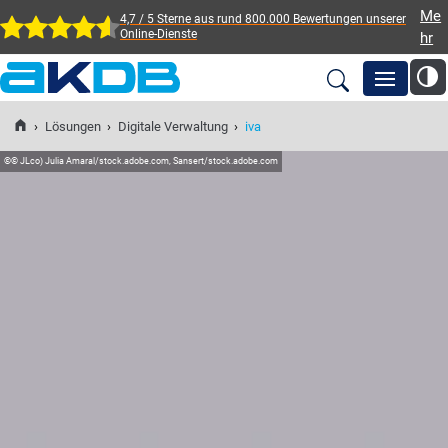
Me
4,7 / 5 Sterne aus rund 800.000 Bewertungen
unserer
Online-Dienste
hr
AKDB Anstalt für
Kommunale
›
Lösungen
›
Digitale Verwaltung
›
iva
Newsroom
Datenverarbeitung in
©
© JLco) Julia Amaral/stock.adobe.com, Sansert/stock.adobe.com
Bayern
Lösungen
Veranstaltungen
Fortbildung
Service