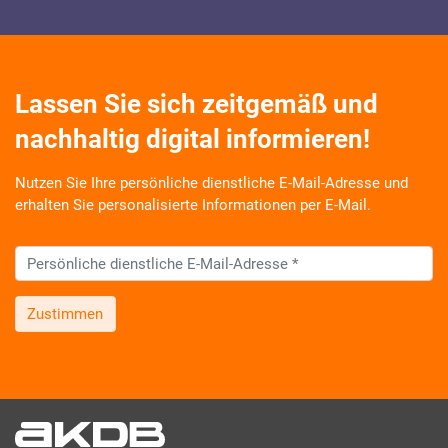
Lassen Sie sich zeitgemäß und
nachhaltig digital informieren!
Nutzen Sie Ihre persönliche dienstliche E-Mail-Adresse und
erhalten Sie personalisierte Informationen per E-Mail.
Zustimmen
Wir informieren Sie zukünftig per E-Mail zu neuen Produkten,
Veranstaltungen, Dienstleistungs- und Schulungsangeboten
sowie über Arbeitskreise und Umfragen in allen
Produktbereichen des AKDB Verbunds. Kurz, übersichtlich,
informativ und selbstverständlich kostenlos. Aber auch