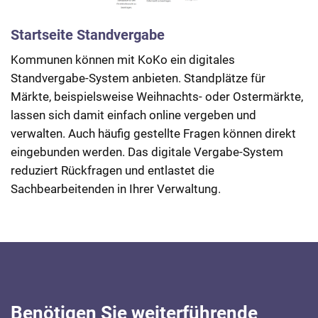
Startseite Standvergabe
Übersicht Standvergabe-System
Formularansicht Standvergabe
Kommunen können mit KoKo ein digitales
Über ein zentrales Dashboard behalten
Die Anmeldemaske ist übersichtlich aufgebaut und
Standvergabe-System anbieten. Standplätze für
Sachbearbeitende die aktuelle Standvergabe jederzeit
leicht auszufüllen.
Märkte, beispielsweise Weihnachts- oder Ostermärkte,
im Blick und können diese effizient verwalten.
lassen sich damit einfach online vergeben und
verwalten. Auch häufig gestellte Fragen können direkt
eingebunden werden. Das digitale Vergabe-System
reduziert Rückfragen und entlastet die
Sachbearbeitenden in Ihrer Verwaltung.
Benötigen Sie weiterführende