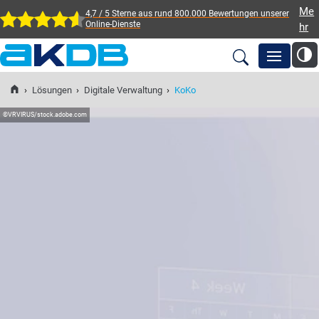
Me
4,7 / 5 Sterne aus rund 800.000 Bewertungen
unserer
Online-Dienste
hr
AKDB Anstalt für
Kommunale
›
Lösungen
›
Digitale Verwaltung
›
KoKo
Newsroom
Datenverarbeitung in
©
VRVIRUS/stock.adobe.com
Bayern
Lösungen
Veranstaltungen
Fortbildung
Service