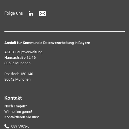
schnell und ressourcenschonend, eben ganz zeitgemäß digital.
Dafür benötigen wir Ihre Einwilligung, die Sie jederzeit
Folge uns
widerrufen können.
Anstalt für Kommunale Datenverarbeitung in Bayern
AKDB Hauptverwaltung
Hansastraße 12-16
80686 München
Ich erkläre mich mit den AKDB-Datenschutzbedingungen
Postfach 150 140
einverstanden. Detaillierte Informationen zur Verarbeitung
80042 München
meiner personenbezogenen Daten entnehme ich der
Datenschutzerklärung
.*
Kontakt
Noch Fragen?
Friendly Captcha
Wir helfen gerne!
Kontaktieren Sie uns:
089 5903-0