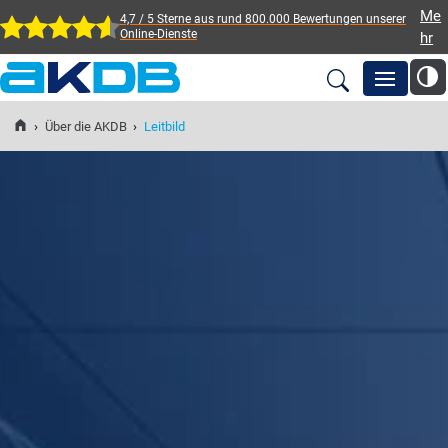
Me
4,7 / 5 Sterne aus rund 800.000 Bewertungen
unserer
Online-Dienste
hr
AKDB Anstalt für
Kommunale
›
Über die AKDB
›
Leitbild
Newsroom
Datenverarbeitung in
Bayern
Lösungen
Veranstaltungen
Fortbildung
Service