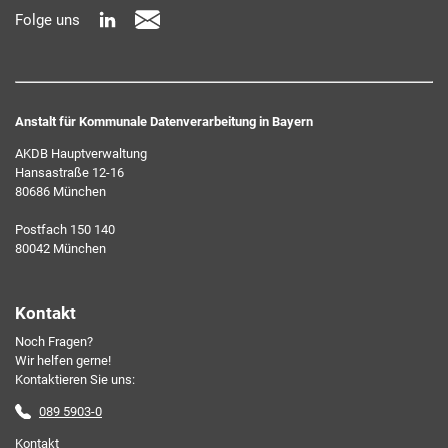
Folge uns
widerrufen können.
Anstalt für Kommunale Datenverarbeitung in Bayern
AKDB Hauptverwaltung
Hansastraße 12-16
80686 München
Ich erkläre mich mit den AKDB-Datenschutzbedingungen
Postfach 150 140
einverstanden. Detaillierte Informationen zur Verarbeitung
80042 München
meiner personenbezogenen Daten entnehme ich der
Datenschutzerklärung
.*
Kontakt
Noch Fragen?
Friendly Captcha
Wir helfen gerne!
Kontaktieren Sie uns:
089 5903-0
Kontakt