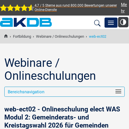
Me
4,7 / 5 Sterne aus rund 800.000 Bewertungen
unserer
Online-Dienste
hr
AKDB Anstalt für
Kommunale
›
Fortbildung
›
Webinare / Onlineschulungen
›
web-ect02
Newsroom
Datenverarbeitung in
Bayern
Lösungen
Webinare /
Onlineschulungen
Veranstaltungen
Bereichsnavigation
Fortbildung
web-ect02 - Onlineschulung elect WAS
Service
Modul 2: Gemeinderats- und
Kreistagswahl 2026 für Gemeinden