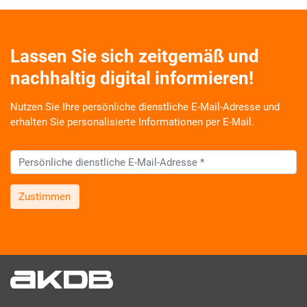
Lassen Sie sich zeitgemäß und
nachhaltig digital informieren!
Nutzen Sie Ihre persönliche dienstliche E-Mail-Adresse und
erhalten Sie personalisierte Informationen per E-Mail.
Zustimmen
Wir informieren Sie zukünftig per E-Mail zu neuen Produkten,
Veranstaltungen, Dienstleistungs- und Schulungsangeboten
sowie über Arbeitskreise und Umfragen in allen
Produktbereichen des AKDB Verbunds. Kurz, übersichtlich,
informativ und selbstverständlich kostenlos. Aber auch
schnell und ressourcenschonend, eben ganz zeitgemäß digital.
Dafür benötigen wir Ihre Einwilligung, die Sie jederzeit