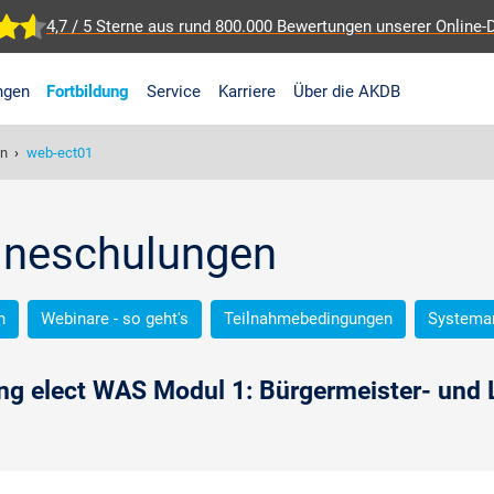
4,7 / 5 Sterne aus rund 800.000 Bewertungen
unserer Online-
ngen
Fortbildung
Service
Karriere
Über die AKDB
en
›
web-ect01
lineschulungen
n
Webinare - so geht's
Teilnahmebedingungen
Systema
ng elect WAS Modul 1: Bürgermeister- und 