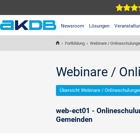
Newsroom
Lösungen
Veranstaltu
AKDB Anstalt für
Kommunale
›
Fortbildung
›
Webinare / Onlineschulung
Datenverarbeitung in
Bayern
Webinare / On
Übersicht Webinare / Onlineschulunge
web-ect01 - Onlineschulu
Gemeinden