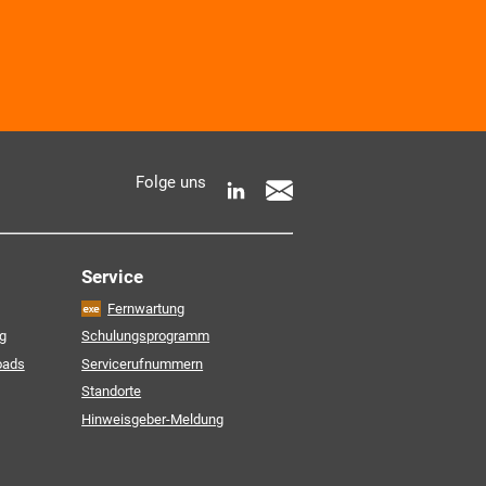
 AKDB-Datenschutzbedingungen
Folge uns
e Informationen zur Verarbeitung meiner
entnehme ich der
Service
Fernwartung
Friendly Captcha
g
Schulungsprogramm
oads
Servicerufnummern
Standorte
Hinweisgeber-Meldung