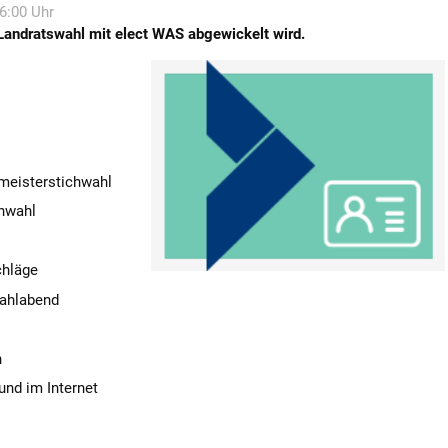
16:00 Uhr
 Landratswahl mit elect WAS abgewickelt wird.
rmeisterstichwahl
chwahl
chläge
ahlabend
n
und im Internet