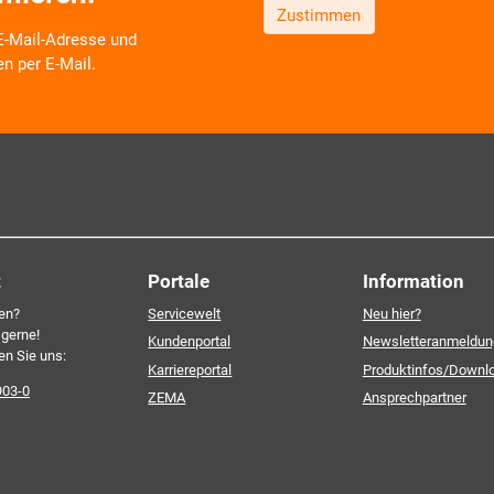
Zustimmen
 E-Mail-Adresse und
en per E-Mail.
 zu neuen Produkten,
Schulungsangeboten sowie über
oduktbereichen des AKDB
v und selbstverständlich
Ich erkläre mich mit den
ourcenschonend, eben ganz
einverstanden. Detailliert
re Einwilligung, die Sie
personenbezogenen Daten 
Datenschutzerklärung
.*
t
Portale
Information
en?
Servicewelt
Neu hier?
 gerne!
Kundenportal
Newsletteranmeldun
en Sie uns:
Karriereportal
Produktinfos/Downl
903-0
ZEMA
Ansprechpartner