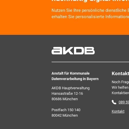
Nutzen Sie Ihre persönliche dienstliche
erhalten Sie personalisierte Information
Wir informieren Sie zukünftig per E-Mail
Veranstaltungen, Dienstleistungs- und 
Arbeitskreise und Umfragen in allen Pr
Verbunds. Kurz, übersichtlich, informati
kostenlos. Aber auch schnell und ress
zeitgemäß digital. Dafür benötigen wir Ih
jederzeit widerrufen können.
Kontak
Anstalt für Kommunale
Datenverarbeitung in Bayern
Noch Frag
Wir helfen
AKDB Hauptverwaltung
Kontaktier
Hansastraße 12-16
80686 München
089 5
Postfach 150 140
Kontakt
80042 München