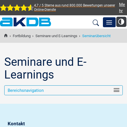
Me
4,7 / 5 Sterne aus rund 800.000 Bewertungen
unserer
Online-Dienste
hr
AKDB Anstalt für
Kommunale
›
Fortbildung
›
Seminare und E-Learnings
›
Seminarübersicht
Newsroom
Datenverarbeitung in
Bayern
Lösungen
Seminare und E-
Learnings
Veranstaltungen
Bereichsnavigation
Fortbildung
Service
Kontakt