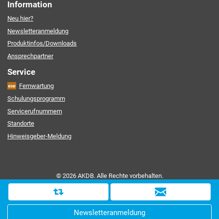
Information
Neu hier?
Newsletteranmeldung
Produktinfos/Downloads
Ansprechpartner
Service
Fernwartung
Schulungsprogramm
Servicerufnummern
Standorte
Hinweisgeber-Meldung
© 2026 AKDB. Alle Rechte vorbehalten.
Kontakt
|
Impressum
|
Datenschutz
|
Barrierefreiheit
|
Sitemap
D
i
Newsletteranmeldung
e