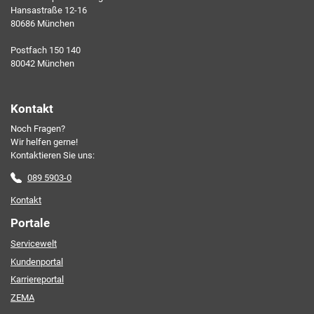
Hansastraße 12-16
80686 München
Ich erkläre mich mit den AKDB-Datenschutzbedingungen
Postfach 150 140
einverstanden. Detaillierte Informationen zur Verarbeitung
80042 München
meiner personenbezogenen Daten entnehme ich der
Datenschutzerklärung
.*
Kontakt
Noch Fragen?
Friendly Captcha
Wir helfen gerne!
Kontaktieren Sie uns:
089 5903-0
Kontakt
Portale
Servicewelt
Kundenportal
Karriereportal
ZEMA