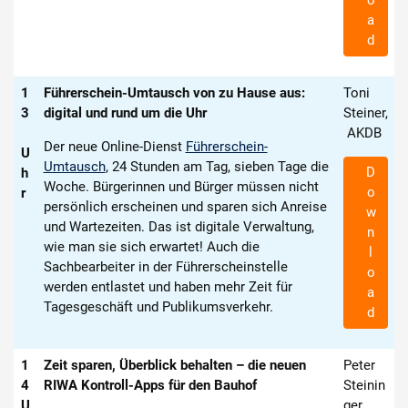
o
a
d
1
Führerschein-Umtausch von zu Hause aus:
Toni
3
digital und rund um die Uhr
Steiner,
AKDB
Der neue Online-Dienst
Führerschein-
U
Umtausch
, 24 Stunden am Tag, sieben Tage die
D
h
Woche. Bürgerinnen und Bürger müssen nicht
o
r
persönlich erscheinen und sparen sich Anreise
w
und Wartezeiten. Das ist digitale Verwaltung,
n
wie man sie sich erwartet! Auch die
l
Sachbearbeiter in der Führerscheinstelle
o
werden entlastet und haben mehr Zeit für
a
Tagesgeschäft und Publikumsverkehr.
d
1
Zeit sparen, Überblick behalten – die neuen
Peter
4
RIWA Kontroll-Apps für den Bauhof
Steinin
U
ger,