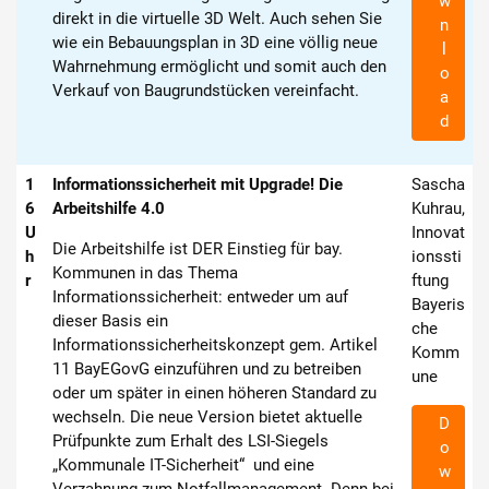
w
direkt in die virtuelle 3D Welt. Auch sehen Sie
n
wie ein Bebauungsplan in 3D eine völlig neue
l
Wahrnehmung ermöglicht und somit auch den
o
Verkauf von Baugrundstücken vereinfacht.
a
d
1
Informationssicherheit mit Upgrade! Die
Sascha
6
Arbeitshilfe 4.0
Kuhrau,
U
Innovat
Die Arbeitshilfe ist DER Einstieg für bay.
h
ionssti
Kommunen in das Thema
r
ftung
Informationssicherheit: entweder um auf
Bayeris
dieser Basis ein
che
Informationssicherheitskonzept gem. Artikel
Komm
11 BayEGovG einzuführen und zu betreiben
une
oder um später in einen höheren Standard zu
wechseln. Die neue Version bietet aktuelle
D
Prüfpunkte zum Erhalt des LSI-Siegels
o
„Kommunale IT-Sicherheit“ und eine
w
Verzahnung zum Notfallmanagement. Denn bei