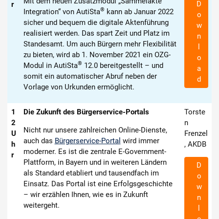
Mit dem neuen Zusatzmodul „Sammelakte
D
r
®
Integration“ von AutiSta
kann ab Januar 2022
o
sicher und bequem die digitale Aktenführung
w
realisiert werden. Das spart Zeit und Platz im
n
Standesamt. Um auch Bürgern mehr Flexibilität
l
zu bieten, wird ab 1. November 2021 ein OZG-
o
®
Modul in AutiSta
12.0 bereitgestellt – und
a
somit ein automatischer Abruf neben der
d
Vorlage von Urkunden ermöglicht.
1
Die Zukunft des Bürgerservice-Portals
Torste
2
n
Nicht nur unsere zahlreichen Online-Dienste,
U
Frenzel
auch das
Bürgerservice-Portal
wird immer
h
, AKDB
moderner. Es ist die zentrale E-Government-
r
Plattform, in Bayern und in weiteren Ländern
D
als Standard etabliert und tausendfach im
o
Einsatz. Das Portal ist eine Erfolgsgeschichte
w
– wir erzählen Ihnen, wie es in Zukunft
n
weitergeht.
l