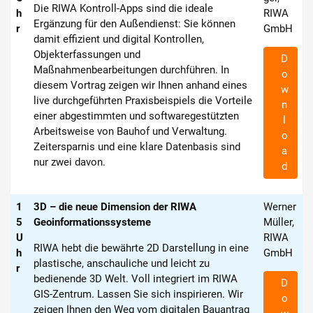
Die RIWA Kontroll-Apps sind die ideale
h
RIWA
Ergänzung für den Außendienst: Sie können
r
GmbH
damit effizient und digital Kontrollen,
Objekterfassungen und
D
Maßnahmenbearbeitungen durchführen. In
o
diesem Vortrag zeigen wir Ihnen anhand eines
w
live durchgeführten Praxisbeispiels die Vorteile
n
einer abgestimmten und softwaregestützten
l
Arbeitsweise von Bauhof und Verwaltung.
o
Zeitersparnis und eine klare Datenbasis sind
a
nur zwei davon.
d
1
3D – die neue Dimension der RIWA
Werner
5
Geoinformationssysteme
Müller,
U
RIWA
RIWA hebt die bewährte 2D Darstellung in eine
h
GmbH
plastische, anschauliche und leicht zu
r
bedienende 3D Welt. Voll integriert im RIWA
D
GIS-Zentrum. Lassen Sie sich inspirieren. Wir
o
zeigen Ihnen den Weg vom digitalen Bauantrag