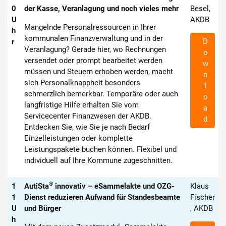
0
der Kasse, Veranlagung und noch vieles mehr
Besel,
U
AKDB
Mangelnde Personalressourcen in Ihrer
h
kommunalen Finanzverwaltung und in der
D
r
Veranlagung? Gerade hier, wo Rechnungen
o
versendet oder prompt bearbeitet werden
w
müssen und Steuern erhoben werden, macht
n
sich Personalknappheit besonders
l
schmerzlich bemerkbar. Temporäre oder auch
o
langfristige Hilfe erhalten Sie vom
a
Servicecenter Finanzwesen der AKDB.
d
Entdecken Sie, wie Sie je nach Bedarf
Einzelleistungen oder komplette
Leistungspakete buchen können. Flexibel und
individuell auf Ihre Kommune zugeschnitten.
®
1
AutiSta
innovativ – eSammelakte und OZG-
Klaus
1
Dienst reduzieren Aufwand für Standesbeamte
Fischer
U
und Bürger
, AKDB
h