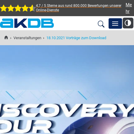
Me
4,7 / 5 Sterne aus rund 800.000 Bewertungen
unserer
Online-Dienste
hr
AKDB Anstalt für
Kommunale
›
Veranstaltungen
›
18.10.2021 Vorträge zum Download
Newsroom
Datenverarbeitung in
Bayern
Lösungen
Veranstaltungen
Fortbildung
Service