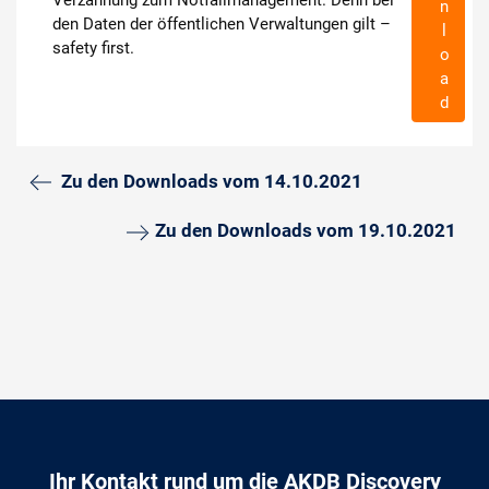
n
den Daten der öffentlichen Verwaltungen gilt –
l
safety first.
o
a
d
Zu den Downloads vom 14.10.2021
Zu den Downloads vom 19.10.2021
Ihr Kontakt rund um die AKDB Discovery