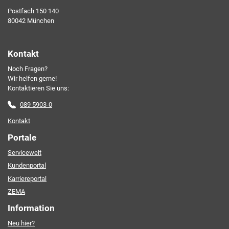
Ich erkläre mich mit den AKDB-Datenschutzbedingungen
Postfach 150 140
einverstanden. Detaillierte Informationen zur Verarbeitung
80042 München
meiner personenbezogenen Daten entnehme ich der
Datenschutzerklärung
.*
Kontakt
Noch Fragen?
Friendly Captcha
Wir helfen gerne!
Kontaktieren Sie uns:
089 5903-0
Kontakt
Portale
Servicewelt
Kundenportal
Karriereportal
ZEMA
Information
Neu hier?