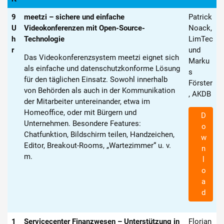
9
meetzi – sichere und einfache
Patrick
U
Videokonferenzen mit Open-Source-
Noack,
h
Technologie
LimTec
r
und
Das Videokonferenzsystem meetzi eignet sich
Marku
als einfache und datenschutzkonforme Lösung
s
für den täglichen Einsatz. Sowohl innerhalb
Förster
von Behörden als auch in der Kommunikation
, AKDB
der Mitarbeiter untereinander, etwa im
Homeoffice, oder mit Bürgern und
D
Unternehmen. Besondere Features:
o
Chatfunktion, Bildschirm teilen, Handzeichen,
w
Editor, Breakout-Rooms, „Wartezimmer“ u. v.
n
m.
l
o
a
d
1
Servicecenter Finanzwesen – Unterstützung in
Florian