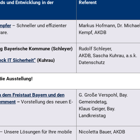
ds und Entwicklung in der
Referent
mpfer
– Schneller und effizienter
Markus Hofmann, Dr. Michae
ware.
Kempf, AKDB
ung Bayerische Kommune (Schleyer)
Rudolf Schleyer,
AKDB, Sascha Kuhrau, a.s.k.
ck IT Sicherheit“
(Kuhrau)
Datenschutz
die Ausstellung!
dem Freistaat Bayern und den
G. Große Verspohl, Bay.
ernment
–
Vorstellung des neuen E-
Gemeindetag,
Klaus Geiger, Bay.
Landkreistag
– Unsere Lösungen für Ihre mobile
Nicoletta Bauer, AKDB