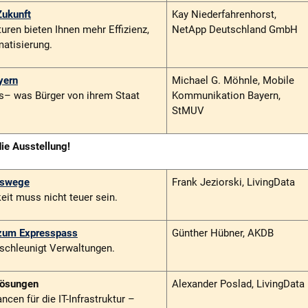
Zukunft
Kay Niederfahrenhorst,
turen bieten Ihnen mehr Effizienz,
NetApp Deutschland GmbH
atisierung.
yern
Michael G. Möhnle, Mobile
s
– was Bürger von ihrem Staat
Kommunikation Bayern,
StMUV
ie Ausstellung!
nswege
Frank Jeziorski, LivingData
eit muss nicht teuer sein.
 zum Expresspass
Günther Hübner, AKDB
schleunigt Verwaltungen.
Lösungen
Alexander Poslad, LivingData
cen für die IT-Infrastruktur –