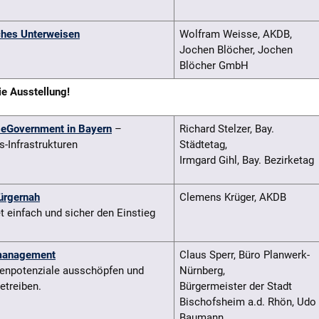
iches Unterweisen
Wolfram Weisse, AKDB,
Jochen Blöcher, Jochen
Blöcher GmbH
e Ausstellung!
r eGovernment in Bayern
–
Richard Stelzer, Bay.
-Infrastrukturen
Städtetag,
Irmgard Gihl, Bay. Bezirketag
ürgernah
Clemens Krüger, AKDB
t einfach und sicher den Einstieg
smanagement
Claus Sperr, Büro Planwerk-
chenpotenziale ausschöpfen und
Nürnberg,
etreiben.
Bürgermeister der Stadt
Bischofsheim a.d. Rhön, Udo
Baumann,