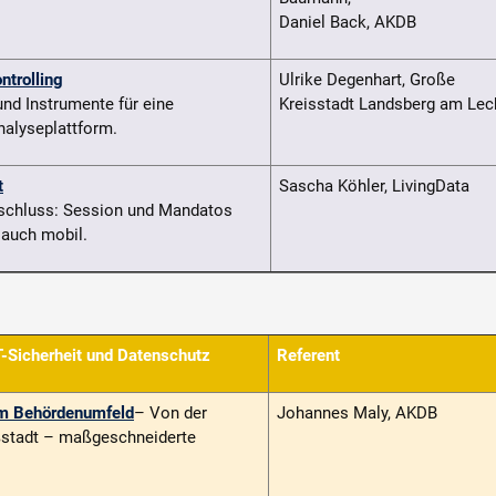
Daniel Back, AKDB
ntrolling
Ulrike Degenhart, Große
d Inst­rumente für eine
Kreisstadt Landsberg am Lec
nalyseplattform.
t
Sascha Köhler, LivingData
eschluss: Session und Mandatos
 auch mobil.
IT-Sicherheit und Datenschutz
Referent
 im Behördenumfeld
– Von der
Johannes Maly, AKDB
ßstadt – maßge­schneiderte