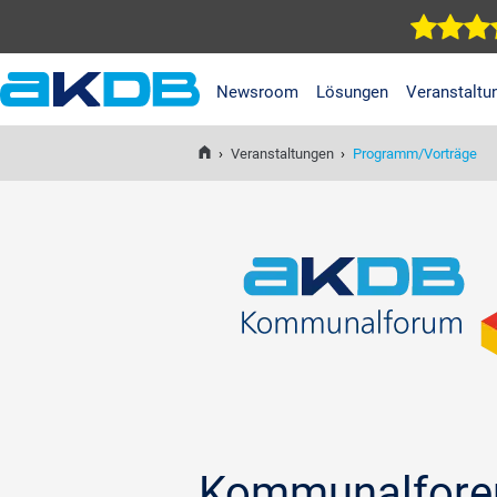
Newsroom
Lösungen
Veranstaltu
AKDB Anstalt für
Kommunale
›
Veranstaltungen
›
Programm/Vorträge
Datenverarbeitung in
Bayern
Kommunalfore