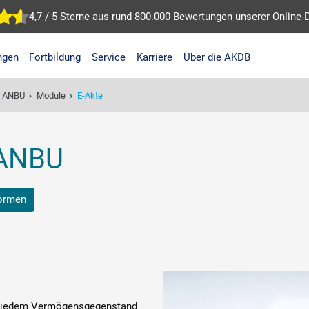
4,7 / 5 Sterne aus rund 800.000 Bewertungen
unserer Online-
ngen
Fortbildung
Service
Karriere
Über die AKDB
D ANBU
›
Module
›
E-Akte
 ANBU
formen
 jedem Vermögensgegenstand