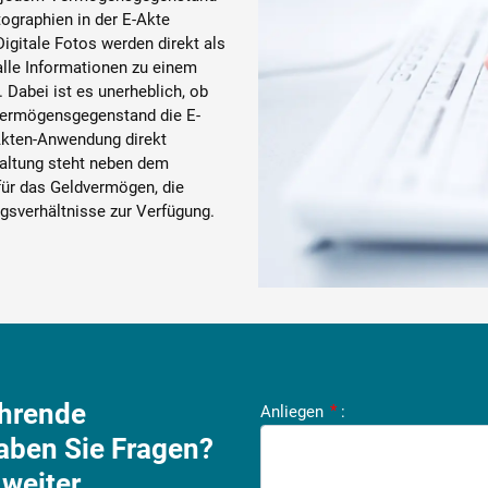
tographien in der E-Akte
gitale Fotos werden direkt als
alle Informationen zu einem
 Dabei ist es unerheblich, ob
Vermögensgegenstand die E-
Akten-Anwendung direkt
haltung steht neben dem
ür das Geldvermögen, die
ngsverhältnisse zur Verfügung.
ührende
Anliegen
*
:
aben Sie Fragen?
weiter.