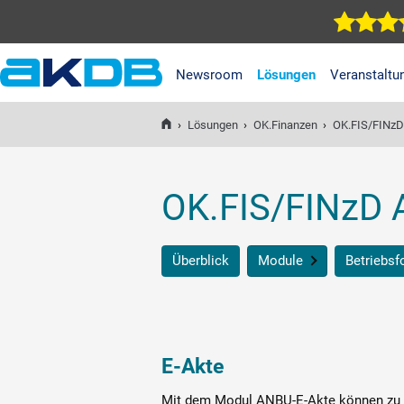
Newsroom
Lösungen
Veranstaltu
AKDB Anstalt für
Kommunale
›
Lösungen
›
OK.Finanzen
›
OK.FIS/FINz
Datenverarbeitung in
Bayern
OK.FIS/FINzD
Überblick
Module
Betriebs
E-Akte
Offline-Inventur
E-Akte
Mit dem Modul ANBU-E-Akte können zu