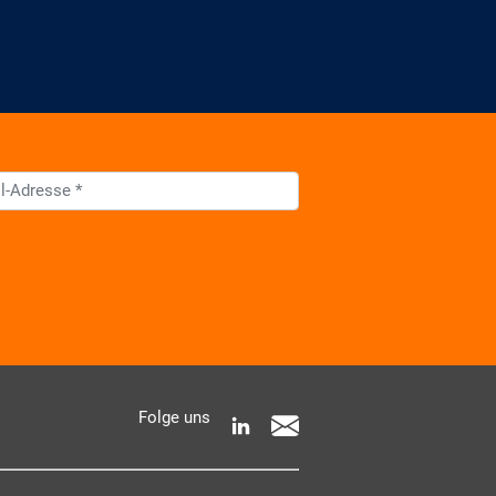
 AKDB-Datenschutzbedingungen
Folge uns
e Informationen zur Verarbeitung meiner
entnehme ich der