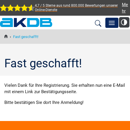
Me
4,7 / 5 Sterne aus rund 800.000 Bewertungen
unserer
Online-Dienste
hr
AKDB Anstalt für
Kommunale
›
Fast geschafft!
Newsroom
Datenverarbeitung in
Bayern
Lösungen
Fast geschafft!
Veranstaltungen
Vielen Dank für Ihre Registrierung. Sie erhalten nun eine E-Mail
mit einem Link zur Bestätigungsseite.
Fortbildung
Bitte bestätigen Sie dort Ihre Anmeldung!
Service