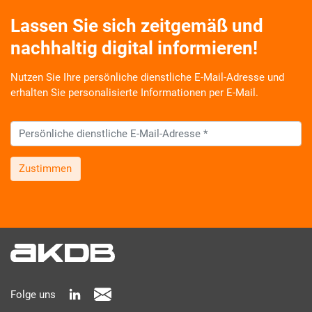
Karriere
Lassen Sie sich zeitgemäß und
nachhaltig digital informieren!
Über die AKDB
Nutzen Sie Ihre persönliche dienstliche E-Mail-Adresse und
erhalten Sie personalisierte Informationen per E-Mail.
Zustimmen
Wir informieren Sie zukünftig per E-Mail zu neuen Produkten,
Veranstaltungen, Dienstleistungs- und Schulungsangeboten
sowie über Arbeitskreise und Umfragen in allen
Produktbereichen des AKDB Verbunds. Kurz, übersichtlich,
informativ und selbstverständlich kostenlos. Aber auch
schnell und ressourcenschonend, eben ganz zeitgemäß digital.
Dafür benötigen wir Ihre Einwilligung, die Sie jederzeit
Folge uns
widerrufen können.