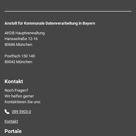
Anstalt für Kommunale Datenverarbeitung in Bayern
AKDB Hauptverwaltung
Hansastraße 12-16
80686 München
Ich erkläre mich mit den AKDB-Datenschutzbedingungen
Postfach 150 140
einverstanden. Detaillierte Informationen zur Verarbeitung
80042 München
meiner personenbezogenen Daten entnehme ich der
Datenschutzerklärung
.*
Kontakt
Noch Fragen?
Friendly Captcha
Wir helfen gerne!
Kontaktieren Sie uns:
089 5903-0
Kontakt
Portale