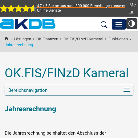
Me
4,7 / 5 Sterne aus rund 800.000 Bewertungen
unserer
Online-Dienste
hr
AKDB Anstalt für
Kommunale
›
Lösungen
›
OK.Finanzen
›
OK.FIS/FINzD Kameral
›
Funktionen
›
Newsroom
Jahresrechnung
Datenverarbeitung in
Bayern
Lösungen
OK.FIS/FINzD Kameral
Veranstaltungen
Bereichsnavigation
Fortbildung
Jahresrechnung
Service
Die Jahresrechnung beinhaltet den Abschluss der