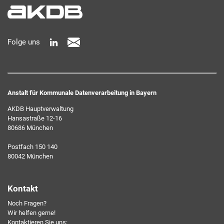
informativ und selbstverständlich kostenlos. Aber auch
schnell und ressourcenschonend, eben ganz zeitgemäß digital.
Dafür benötigen wir Ihre Einwilligung, die Sie jederzeit
Folge uns
widerrufen können.
Anstalt für Kommunale Datenverarbeitung in Bayern
AKDB Hauptverwaltung
Hansastraße 12-16
80686 München
Ich erkläre mich mit den AKDB-Datenschutzbedingungen
Postfach 150 140
einverstanden. Detaillierte Informationen zur Verarbeitung
80042 München
meiner personenbezogenen Daten entnehme ich der
Datenschutzerklärung
.*
Kontakt
Noch Fragen?
Friendly Captcha
Wir helfen gerne!
Kontaktieren Sie uns: