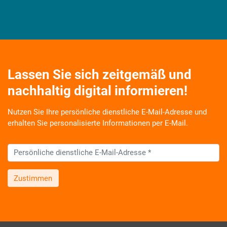
Lassen Sie sich zeitgemäß und
nachhaltig digital informieren!
Nutzen Sie Ihre persönliche dienstliche E-Mail-Adresse und
erhalten Sie personalisierte Informationen per E-Mail.
Zustimmen
Wir informieren Sie zukünftig per E-Mail zu neuen Produkten,
Veranstaltungen, Dienstleistungs- und Schulungsangeboten
sowie über Arbeitskreise und Umfragen in allen
Produktbereichen des AKDB Verbunds. Kurz, übersichtlich,