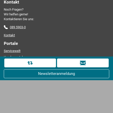
Kontakt
Noch Fragen?
Friendly Captcha
Wir helfen gerne!
Kontaktieren Sie uns:
089 5903-0
Kontakt
Portale
Servicewelt
Kundenportal
Karriereportal
D
i
ZEMA
Newsletteranmeldung
e
Information
s
Neu hier?
e
Newsletteranmeldung
S
e
Produktinfos/Downloads
i
Ansprechpartner
t