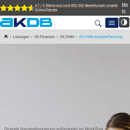
Me
4,7 / 5 Sterne aus rund 800.000 Bewertungen
unserer
Online-Dienste
hr
AKDB Anstalt für
Kommunale
›
Lösungen
›
OK.Finanzen
›
OK.FINN
›
OK.FINN Ansatzerfassung
Newsroom
Datenverarbeitung in
Bayern
Lösungen
Veranstaltungen
Fortbildung
Service
Digitale Haushaltsplanung vollständig im Workflow