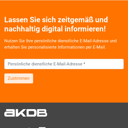
Lassen Sie sich zeitgemäß und
nachhaltig digital informieren!
Nutzen Sie Ihre persönliche dienstliche E-Mail-Adresse und
erhalten Sie personalisierte Informationen per E-Mail.
Zustimmen
Wir informieren Sie zukünftig per E-Mail zu neuen Produkten,
Veranstaltungen, Dienstleistungs- und Schulungsangeboten
sowie über Arbeitskreise und Umfragen in allen
Produktbereichen des AKDB Verbunds. Kurz, übersichtlich,
informativ und selbstverständlich kostenlos. Aber auch
schnell und ressourcenschonend, eben ganz zeitgemäß digital.
Dafür benötigen wir Ihre Einwilligung, die Sie jederzeit