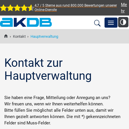
Me
4,7 / 5 Sterne aus rund 800.000 Bewertungen
unserer
Online-Dienste
hr
AKDB Anstalt für
Kommunale
›
Kontakt
›
Hauptverwaltung
Newsroom
Datenverarbeitung in
Bayern
Lösungen
Kontakt zur
Hauptverwaltung
Veranstaltungen
Fortbildung
Sie haben eine Frage, Mitteilung oder Anregung an uns?
Wir freuen uns, wenn wir Ihnen weiterhelfen können.
Bitte füllen Sie möglichst alle Felder unten aus, damit wir
Service
Ihnen gezielt antworten können. Die mit *) gekennzeichneten
Felder sind Muss-Felder.