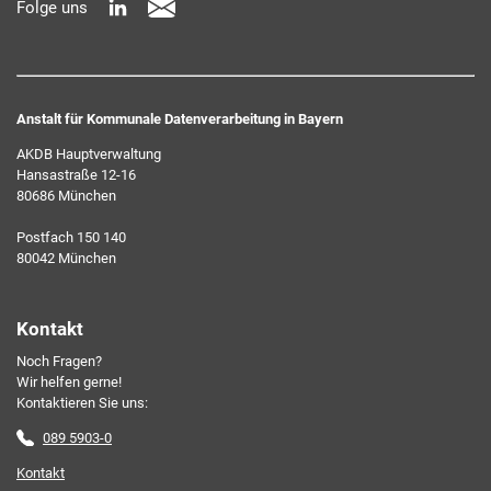
Folge uns
widerrufen können.
Anstalt für Kommunale Datenverarbeitung in Bayern
AKDB Hauptverwaltung
Hansastraße 12-16
80686 München
Ich erkläre mich mit den AKDB-Datenschutzbedingungen
Postfach 150 140
einverstanden. Detaillierte Informationen zur Verarbeitung
80042 München
meiner personenbezogenen Daten entnehme ich der
Datenschutzerklärung
.*
Kontakt
Noch Fragen?
Friendly Captcha
Wir helfen gerne!
Kontaktieren Sie uns:
089 5903-0
Kontakt