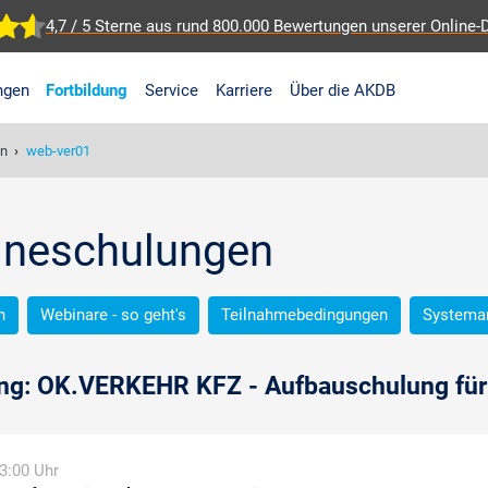
4,7 / 5 Sterne aus rund 800.000 Bewertungen
unserer Online-
ngen
Fortbildung
Service
Karriere
Über die AKDB
en
›
web-ver01
lineschulungen
n
Webinare - so geht's
Teilnahmebedingungen
Systema
ng: OK.VERKEHR KFZ - Aufbauschulung für 
13:00 Uhr