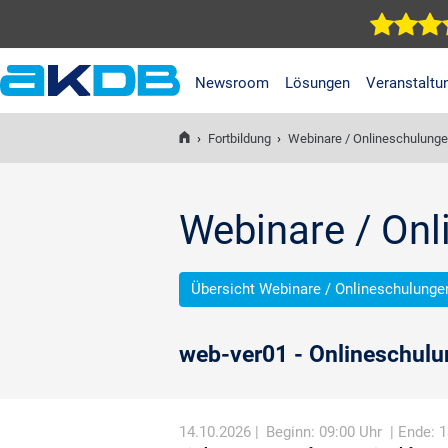
Newsroom
Lösungen
Veranstaltu
AKDB Anstalt für
Kommunale
›
Fortbildung
›
Webinare / Onlineschulung
Datenverarbeitung in
Bayern
Webinare / On
Übersicht Webinare / Onlineschulunge
web-ver01 - Onlineschulu
14.10.2026 |
Beginn: 09:00 Uhr
| Ende: 