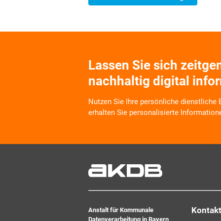
Lassen Sie sich zeitg
nachhaltig digital info
Nutzen Sie Ihre persönliche dienstliche
erhalten Sie personalisierte Information
Wir informieren Sie zukünftig per E-Mail
Veranstaltungen, Dienstleistungs- und 
Arbeitskreise und Umfragen in allen Pr
Verbunds. Kurz, übersichtlich, informati
kostenlos. Aber auch schnell und ress
zeitgemäß digital. Dafür benötigen wir Ih
jederzeit widerrufen können.
Kontak
Anstalt für Kommunale
Datenverarbeitung in Bayern