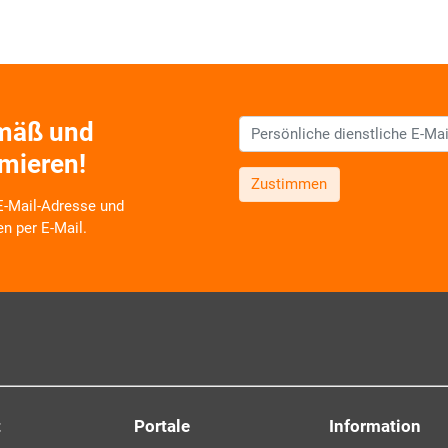
emäß und
rmieren!
Zustimmen
 E-Mail-Adresse und
en per E-Mail.
 zu neuen Produkten,
Schulungsangeboten sowie über
oduktbereichen des AKDB
v und selbstverständlich
Ich erkläre mich mit den
ourcenschonend, eben ganz
einverstanden. Detailliert
re Einwilligung, die Sie
personenbezogenen Daten 
Datenschutzerklärung
.*
t
Portale
Information