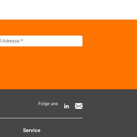
 AKDB-Datenschutzbedingungen
Folge uns
e Informationen zur Verarbeitung meiner
entnehme ich der
Service