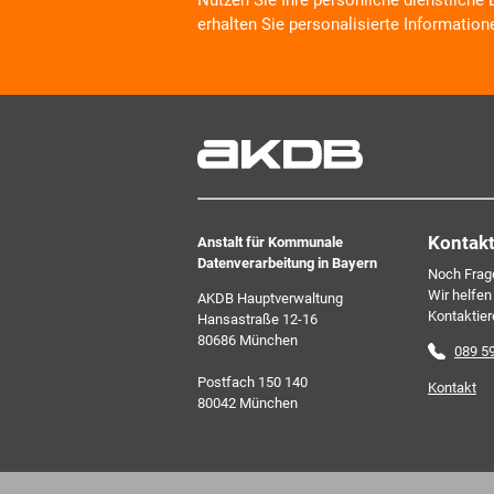
Nutzen Sie Ihre persönliche dienstliche
erhalten Sie personalisierte Information
Wir informieren Sie zukünftig per E-Mail
Veranstaltungen, Dienstleistungs- und 
Arbeitskreise und Umfragen in allen Pr
Verbunds. Kurz, übersichtlich, informati
kostenlos. Aber auch schnell und ress
zeitgemäß digital. Dafür benötigen wir Ih
jederzeit widerrufen können.
Kontak
Anstalt für Kommunale
Datenverarbeitung in Bayern
Noch Frag
Wir helfen
AKDB Hauptverwaltung
Kontaktier
Hansastraße 12-16
80686 München
089 5
Postfach 150 140
Kontakt
80042 München