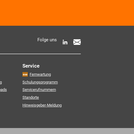
 AKDB-Datenschutzbedingungen
Folge uns
e Informationen zur Verarbeitung meiner
entnehme ich der
Service
Fernwartung
Friendly Captcha
g
Schulungsprogramm
oads
Servicerufnummern
Standorte
Hinweisgeber-Meldung