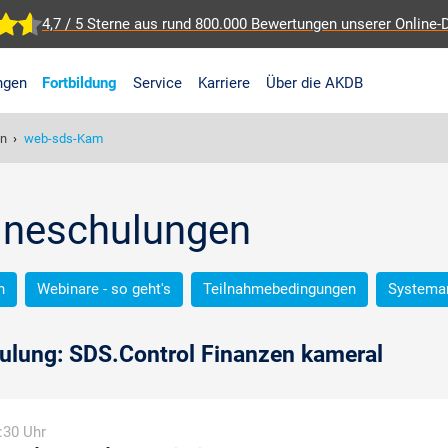
4,7 / 5 Sterne aus rund 800.000 Bewertungen
unserer Online-
ngen
Fortbildung
Service
Karriere
Über die AKDB
en
›
web-sds-Kam
lineschulungen
n
Webinare - so geht's
Teilnahmebedingungen
Systema
ulung: SDS.Control Finanzen kameral
:30 Uhr