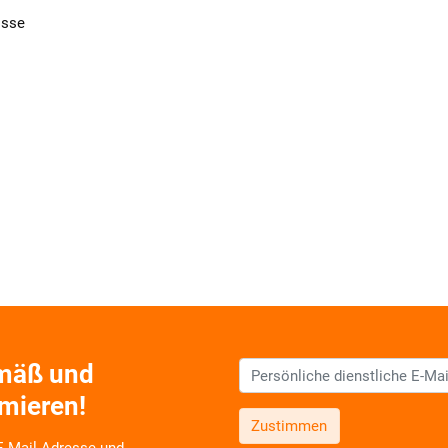
isse
emäß und
rmieren!
Zustimmen