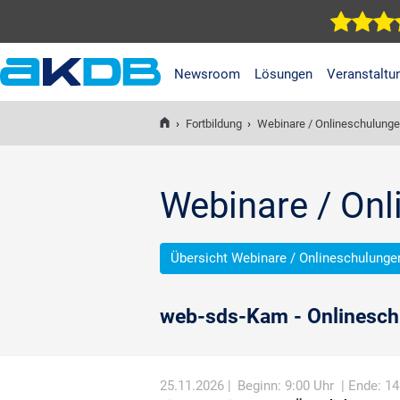
Newsroom
Lösungen
Veranstaltu
AKDB Anstalt für
Kommunale
›
Fortbildung
›
Webinare / Onlineschulung
Datenverarbeitung in
Bayern
Webinare / On
Übersicht Webinare / Onlineschulunge
web-sds-Kam - Onlinesch
25.11.2026 |
Beginn: 9:00 Uhr
| Ende: 14