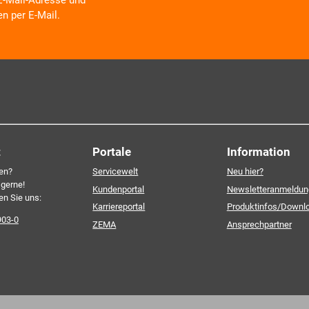
 E-Mail-Adresse und
en per E-Mail.
 zu neuen Produkten,
Schulungsangeboten sowie über
oduktbereichen des AKDB
v und selbstverständlich
Ich erkläre mich mit den
ourcenschonend, eben ganz
einverstanden. Detailliert
re Einwilligung, die Sie
personenbezogenen Daten 
Datenschutzerklärung
.*
t
Portale
Information
en?
Servicewelt
Neu hier?
 gerne!
Kundenportal
Newsletteranmeldun
en Sie uns:
Karriereportal
Produktinfos/Downl
903-0
ZEMA
Ansprechpartner