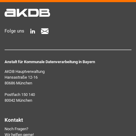
Produktbereichen des AKDB Verbunds. Kurz, übersichtlich,
informativ und selbstverständlich kostenlos. Aber auch
schnell und ressourcenschonend, eben ganz zeitgemäß digital.
Dafür benötigen wir Ihre Einwilligung, die Sie jederzeit
Folge uns
widerrufen können.
Anstalt für Kommunale Datenverarbeitung in Bayern
AKDB Hauptverwaltung
Hansastraße 12-16
80686 München
Ich erkläre mich mit den AKDB-Datenschutzbedingungen
Postfach 150 140
einverstanden. Detaillierte Informationen zur Verarbeitung
80042 München
meiner personenbezogenen Daten entnehme ich der
Datenschutzerklärung
.*
Kontakt
Noch Fragen?
Friendly Captcha
Wir helfen gerne!