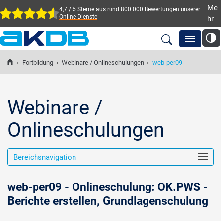
Me
4,7 / 5 Sterne aus rund 800.000 Bewertungen
unserer
Online-Dienste
hr
AKDB Anstalt für
Kommunale
›
Fortbildung
›
Webinare / Onlineschulungen
›
web-per09
Newsroom
Datenverarbeitung in
Bayern
Lösungen
Webinare /
Onlineschulungen
Veranstaltungen
Bereichsnavigation
Fortbildung
web-per09 - Onlineschulung: OK.PWS -
Service
Berichte erstellen, Grundlagenschulung