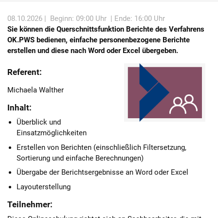
Karriere
08.10.2026 |
Beginn: 09:00 Uhr
| Ende: 16:00 Uhr
Sie können die Querschnittsfunktion Berichte des Verfahrens
Über die AKDB
OK.PWS bedienen, einfache personenbezogene Berichte
erstellen und diese nach Word oder Excel übergeben.
Referent:
Michaela Walther
Inhalt:
Überblick und
Einsatzmöglichkeiten
Erstellen von Berichten (einschließlich Filtersetzung,
Sortierung und einfache Berechnungen)
Übergabe der Berichtsergebnisse an Word oder Excel
Layouterstellung
Teilnehmer: