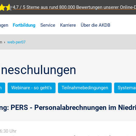
4,7 / 5 Sterne aus rund 800.000 Bewertungen
unserer Online-
ngen
Fortbildung
Service
Karriere
Über die AKDB
en
›
web-per07
lineschulungen
n
Webinare - so geht's
Teilnahmebedingungen
Systema
ng: PERS - Personalabrechnungen im Niedri
16:30 Uhr