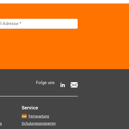
 AKDB-Datenschutzbedingungen
Folge uns
e Informationen zur Verarbeitung meiner
entnehme ich der
Service
Fernwartung
Friendly Captcha
g
Schulungsprogramm