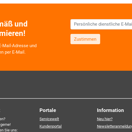
emäß und
rmieren!
Zustimmen
 E-Mail-Adresse und
en per E-Mail.
 zu neuen Produkten,
Schulungsangeboten sowie über
oduktbereichen des AKDB
v und selbstverständlich
Ich erkläre mich mit den
ourcenschonend, eben ganz
einverstanden. Detailliert
re Einwilligung, die Sie
personenbezogenen Daten 
Datenschutzerklärung
.*
t
Portale
Information
en?
Servicewelt
Neu hier?
 gerne!
Kundenportal
Newsletteranmeldun
en Sie uns: