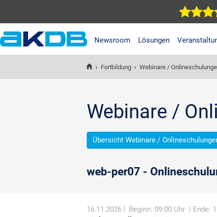
Newsroom
Lösungen
Veranstaltu
AKDB Anstalt für
Kommunale
›
Fortbildung
›
Webinare / Onlineschulung
Datenverarbeitung in
Bayern
Webinare / On
Übersicht Webinare / Onlineschulunge
web-per07 - Onlineschulu
16.11.2026 |
Beginn: 09:00 Uhr
| Ende: 