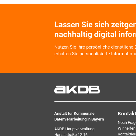
Lassen Sie sich zeitg
nachhaltig digital info
Nutzen Sie Ihre persönliche dienstliche
erhalten Sie personalisierte Information
Wir informieren Sie zukünftig per E-Mail
Veranstaltungen, Dienstleistungs- und 
Arbeitskreise und Umfragen in allen Pr
Verbunds. Kurz, übersichtlich, informati
kostenlos. Aber auch schnell und ress
zeitgemäß digital. Dafür benötigen wir Ih
jederzeit widerrufen können.
Kontak
Anstalt für Kommunale
Datenverarbeitung in Bayern
Noch Frag
Wir helfen
AKDB Hauptverwaltung
Kontaktier
Hansastraße 12-16