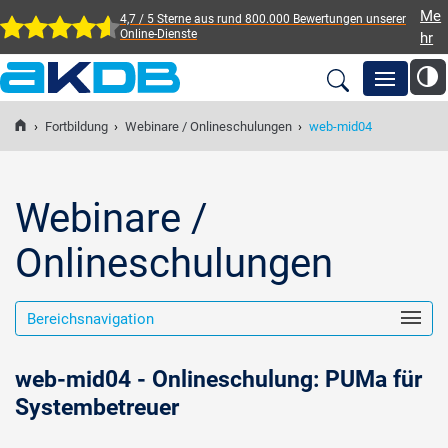
Me
4,7 / 5 Sterne aus rund 800.000 Bewertungen
unserer
Online-Dienste
hr
AKDB Anstalt für
Kommunale
›
Fortbildung
›
Webinare / Onlineschulungen
›
web-mid04
Newsroom
Datenverarbeitung in
Bayern
Lösungen
Webinare /
Onlineschulungen
Veranstaltungen
Bereichsnavigation
Fortbildung
web-mid04 - Onlineschulung: PUMa für
Service
Systembetreuer