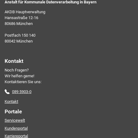
Anstalt für Kommunale Datenverarbeitung in Bayern
AKDB Hauptverwaltung
Hansastraße 12-16
80686 München
Ich erkläre mich mit den AKDB-Datenschutzbedingungen
Postfach 150 140
einverstanden. Detaillierte Informationen zur Verarbeitung
80042 München
meiner personenbezogenen Daten entnehme ich der
Datenschutzerklärung
.*
Kontakt
Noch Fragen?
Friendly Captcha
Wir helfen gerne!
Kontaktieren Sie uns:
089 5903-0
Kontakt
Portale
Servicewelt
Kundenportal
Karriereportal