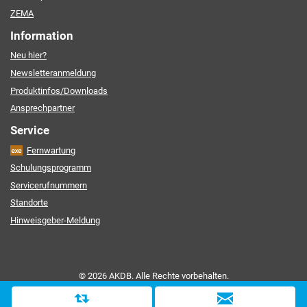
ZEMA
Information
Neu hier?
Newsletteranmeldung
Produktinfos/Downloads
Ansprechpartner
Service
Fernwartung
Schulungsprogramm
Servicerufnummern
Standorte
Hinweisgeber-Meldung
© 2026 AKDB. Alle Rechte vorbehalten.
Kontakt
|
Impressum
|
Datenschutz
|
Barrierefreiheit
|
Sitemap
D