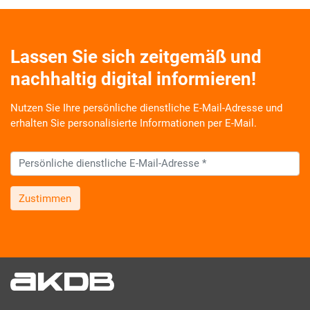
Lassen Sie sich zeitgemäß und
nachhaltig digital informieren!
Nutzen Sie Ihre persönliche dienstliche E-Mail-Adresse und
erhalten Sie personalisierte Informationen per E-Mail.
Zustimmen
Wir informieren Sie zukünftig per E-Mail zu neuen Produkten,
Veranstaltungen, Dienstleistungs- und Schulungsangeboten
sowie über Arbeitskreise und Umfragen in allen
Produktbereichen des AKDB Verbunds. Kurz, übersichtlich,
informativ und selbstverständlich kostenlos. Aber auch
schnell und ressourcenschonend, eben ganz zeitgemäß digital.
Dafür benötigen wir Ihre Einwilligung, die Sie jederzeit