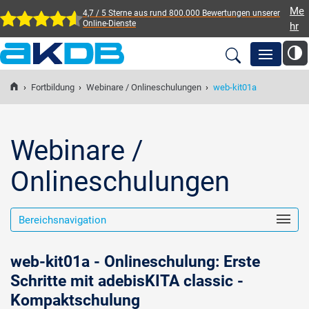
Me
4,7 / 5 Sterne aus rund 800.000 Bewertungen
unserer
Online-Dienste
hr
AKDB Anstalt für
Kommunale
›
Fortbildung
›
Webinare / Onlineschulungen
›
web-kit01a
Newsroom
Datenverarbeitung in
Bayern
Lösungen
Webinare /
Onlineschulungen
Veranstaltungen
Bereichsnavigation
Fortbildung
web-kit01a - Onlineschulung: Erste
Service
Schritte mit adebisKITA classic -
Kompaktschulung