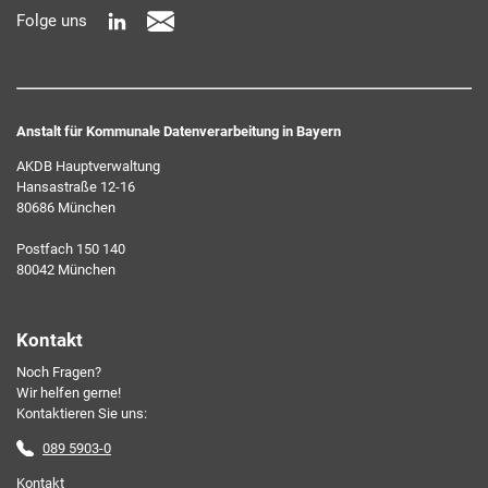
Folge uns
widerrufen können.
Anstalt für Kommunale Datenverarbeitung in Bayern
AKDB Hauptverwaltung
Hansastraße 12-16
80686 München
Ich erkläre mich mit den AKDB-Datenschutzbedingungen
Postfach 150 140
einverstanden. Detaillierte Informationen zur Verarbeitung
80042 München
meiner personenbezogenen Daten entnehme ich der
Datenschutzerklärung
.*
Kontakt
Noch Fragen?
Friendly Captcha
Wir helfen gerne!
Kontaktieren Sie uns:
089 5903-0
Kontakt