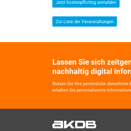
Jetzt kostenpflichtig anmelden
Zur Liste der Veranstaltungen
Lassen Sie sich zeitg
nachhaltig digital info
Nutzen Sie Ihre persönliche dienstliche
erhalten Sie personalisierte Information
Wir informieren Sie zukünftig per E-Mail
Veranstaltungen, Dienstleistungs- und 
Arbeitskreise und Umfragen in allen Pr
Verbunds. Kurz, übersichtlich, informati
kostenlos. Aber auch schnell und ress
zeitgemäß digital. Dafür benötigen wir Ih