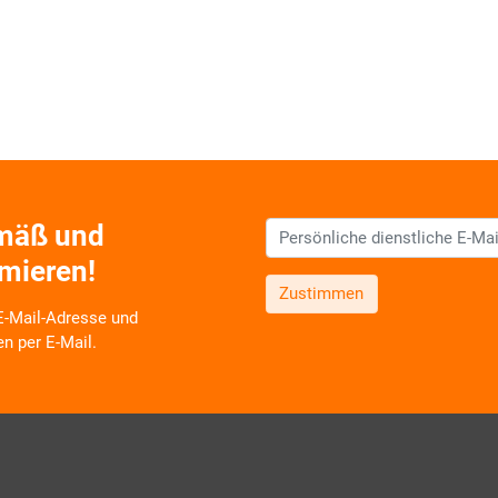
emäß und
rmieren!
Zustimmen
 E-Mail-Adresse und
en per E-Mail.
 zu neuen Produkten,
Schulungsangeboten sowie über
oduktbereichen des AKDB
v und selbstverständlich
Ich erkläre mich mit den
ourcenschonend, eben ganz
einverstanden. Detailliert
re Einwilligung, die Sie