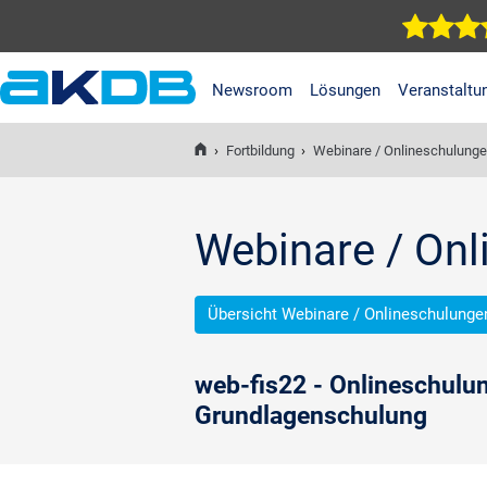
Newsroom
Lösungen
Veranstaltu
AKDB Anstalt für
Kommunale
›
Fortbildung
›
Webinare / Onlineschulung
Datenverarbeitung in
Bayern
Webinare / On
Übersicht Webinare / Onlineschulunge
web-fis22 - Onlineschulu
Grundlagenschulung