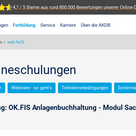
4,7 / 5 Sterne aus rund 800.000 Bewertungen
unserer Online-
ngen
Fortbildung
Service
Karriere
Über die AKDB
en
›
web-fis22
lineschulungen
n
Webinare - so geht's
Teilnahmebedingungen
Systema
ng: OK.FIS Anlagenbuchhaltung - Modul Sa