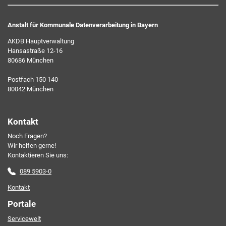
Anstalt für Kommunale Datenverarbeitung in Bayern
AKDB Hauptverwaltung
Hansastraße 12-16
80686 München
Ich erkläre mich mit den AKDB-Datenschutzbedingungen
Postfach 150 140
einverstanden. Detaillierte Informationen zur Verarbeitung
80042 München
meiner personenbezogenen Daten entnehme ich der
Datenschutzerklärung
.*
Kontakt
Noch Fragen?
Friendly Captcha
Wir helfen gerne!
Kontaktieren Sie uns:
089 5903-0
Kontakt
Portale
Servicewelt