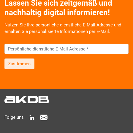
Lassen Sie sich zeitgemäß und
nachhaltig digital informieren!
Nutzen Sie Ihre persönliche dienstliche E-Mail-Adresse und
erhalten Sie personalisierte Informationen per E-Mail.
Zustimmen
Wir informieren Sie zukünftig per E-Mail zu neuen Produkten,
Veranstaltungen, Dienstleistungs- und Schulungsangeboten
sowie über Arbeitskreise und Umfragen in allen
Produktbereichen des AKDB Verbunds. Kurz, übersichtlich,
informativ und selbstverständlich kostenlos. Aber auch
schnell und ressourcenschonend, eben ganz zeitgemäß digital.
Dafür benötigen wir Ihre Einwilligung, die Sie jederzeit
Folge uns
widerrufen können.