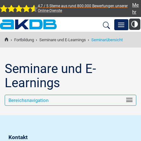
Me
4,7 / 5 Sterne aus rund 800.000 Bewertungen
unserer
Online-Dienste
hr
AKDB Anstalt für
Kommunale
›
Fortbildung
›
Seminare und E-Learnings
›
Seminarübersicht
Newsroom
Datenverarbeitung in
Bayern
Lösungen
Seminare und E-
Learnings
Veranstaltungen
Bereichsnavigation
Fortbildung
Service
Kontakt