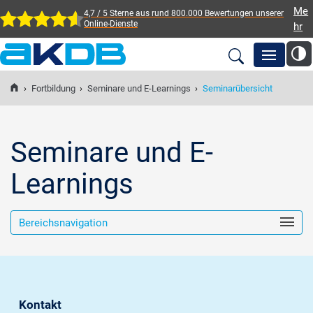
Me
4,7 / 5 Sterne aus rund 800.000 Bewertungen
unserer
Online-Dienste
hr
AKDB Anstalt für
Kommunale
›
Fortbildung
›
Seminare und E-Learnings
›
Seminarübersicht
Newsroom
Datenverarbeitung in
Bayern
Lösungen
Seminare und E-
Learnings
Veranstaltungen
Bereichsnavigation
Fortbildung
Service
Kontakt