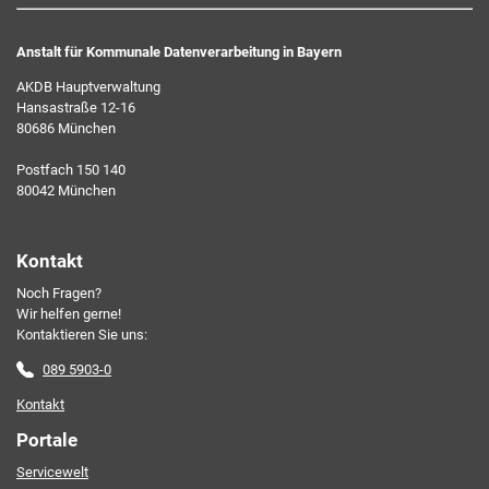
Anstalt für Kommunale Datenverarbeitung in Bayern
AKDB Hauptverwaltung
Hansastraße 12-16
80686 München
Ich erkläre mich mit den AKDB-Datenschutzbedingungen
Postfach 150 140
einverstanden. Detaillierte Informationen zur Verarbeitung
80042 München
meiner personenbezogenen Daten entnehme ich der
Datenschutzerklärung
.*
Kontakt
Noch Fragen?
Friendly Captcha
Wir helfen gerne!
Kontaktieren Sie uns:
089 5903-0
Kontakt
Portale
Servicewelt