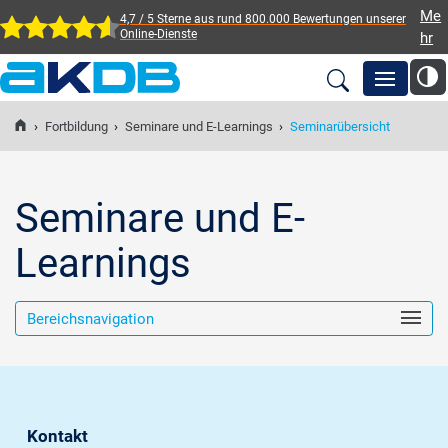
Me
4,7 / 5 Sterne aus rund 800.000 Bewertungen
unserer
Online-Dienste
hr
AKDB Anstalt für
Kommunale
›
Fortbildung
›
Seminare und E-Learnings
›
Seminarübersicht
Newsroom
Datenverarbeitung in
Bayern
Lösungen
Seminare und E-
Learnings
Veranstaltungen
Bereichsnavigation
Fortbildung
Service
Kontakt