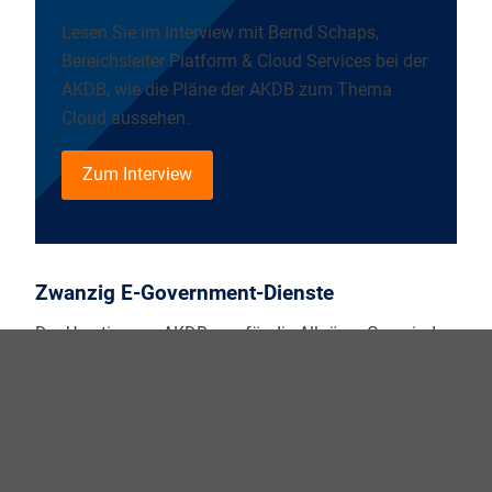
Lesen Sie im Interview mit Bernd Schaps,
Bereichsleiter Platform & Cloud Services bei der
AKDB, wie die Pläne der AKDB zum Thema
Cloud aussehen.
Zum Interview
Zwanzig E-Government-Dienste
Der Umstieg zur AKDB war für die Allgäuer Gemeinde
nur ein Puzzlestück einer großen Runderneuerung:
Denn ein moderner Rathausbau war in Planung und
ist 2022 fertiggestellt worden. Tradition und Moderne.
Bürgernähe und digitale Zukunft. In Oy-Mittelberg
schließt das eine das andere nicht aus. Und so können