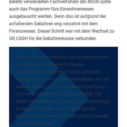
bereits verwendeten Fachverfahren der AKDB sollte
auch das Programm fürs Einwohnerwesen
ausgetauscht werden. Denn das ist aufgrund der
anfallenden Gebühren eng verzahnt mit dem
Finanzwesen. Dieser Schritt war mit dem Wechsel zu
OK.CASH für die Gebührenkasse verbunden.
Viele Kommunen müssen sich zunehmend mit
Cyberattacken, kürzeren Software-
Produktlebenszyklen und mit der größeren
Komplexität ihrer IT auseinandersetzen. Für sie
wird ein Bezug von IT-Services aus der Cloud
ein immer attraktiveres Betriebsmodell. Die
AKDB erwartet einen Zuwachs an Outsourcing-
Anfragen und baut zwei State-of-the-Art-
Rechenzentren, die im Frühjahr 2024 in Betrieb
genommen werden.