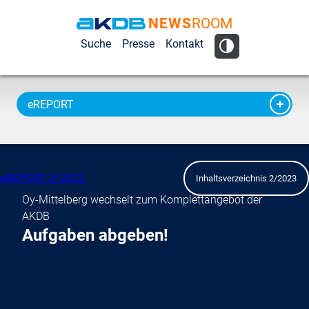
NEWS
ROOM
AKDB Anstalt
Suche
Presse
Kontakt
für
Kommunale
Datenverarbeitung
eREPORT
in Bayern
eREPORT 2/2023
Inhaltsverzeichnis 2/2023
Oy-Mittelberg wechselt zum Komplettangebot der
AKDB
Aufgaben abgeben!