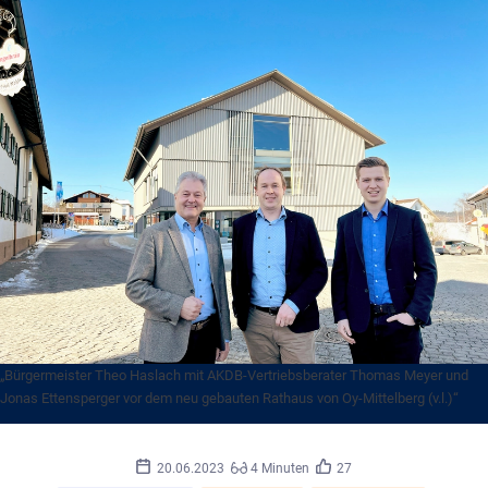
„Bürgermeister Theo Haslach mit AKDB-Vertriebsberater Thomas Meyer und
Jonas Ettensperger vor dem neu gebauten Rathaus von Oy-Mittelberg (v.l.)“
20.06.2023
4 Minuten
27