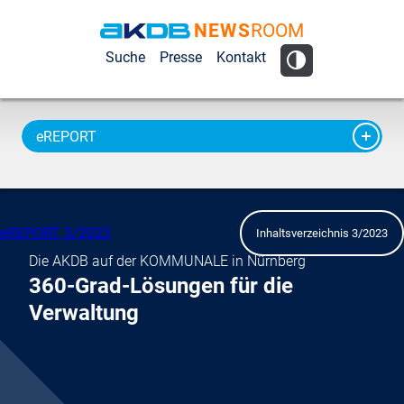
NEWS
ROOM
AKDB Anstalt
Suche
Presse
Kontakt
für
Kommunale
Datenverarbeitung
eREPORT
in Bayern
eREPORT 3/2023
Inhaltsverzeichnis 3/2023
Die AKDB auf der KOMMUNALE in Nürnberg
360-Grad-Lösungen für die
Verwaltung