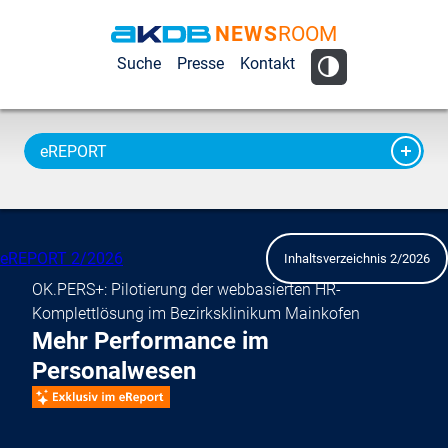
NEWS
ROOM
AKDB Anstalt
Suche
Presse
Kontakt
für
Kommunale
Datenverarbeitung
eREPORT
in Bayern
eREPORT 2/2026
Inhaltsverzeichnis 2/2026
OK.PERS+: Pilotierung der webbasierten HR-
Komplettlösung im Bezirksklinikum Mainkofen
Mehr Performance im
Personalwesen