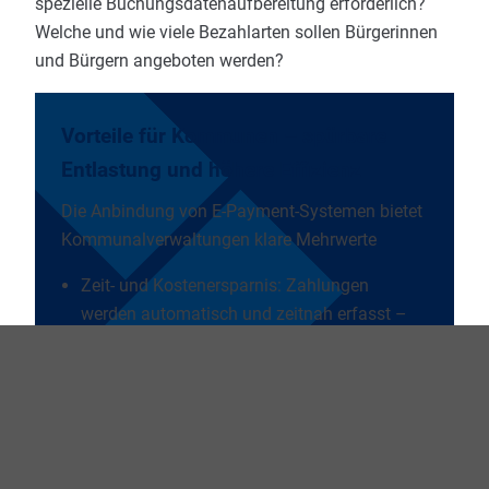
spezielle Buchungsdatenaufbereitung erforderlich?
Welche und wie viele Bezahlarten sollen Bürgerinnen
und Bürgern angeboten werden?
Vorteile für Kommunen – spürbare
Entlastung und höhere Effizienz
Die Anbindung von E-Payment-Systemen bietet
Kommunalverwaltungen klare Mehrwerte
Zeit- und Kostenersparnis: Zahlungen
werden automatisch und zeitnah erfasst –
Bargeld- und Papierverarbeitung entfällt.
Reduzierter Personaleinsatz: Weniger
manuelle Eingaben und Abstimmungen
entlasten Mitarbeitende und schaffen
Kapazitäten für andere Aufgaben.
Mehr Transparenz & geringere Fehlerquote: