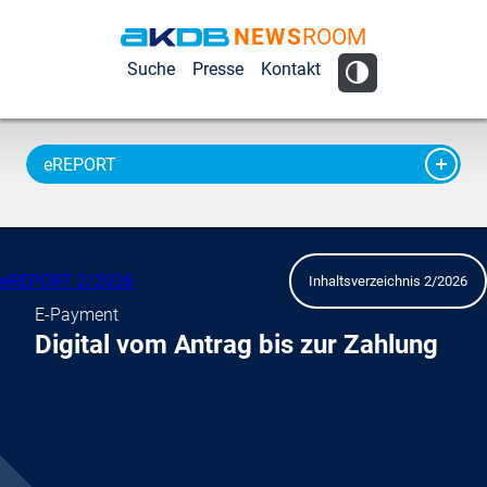
NEWS
ROOM
AKDB Anstalt
Suche
Presse
Kontakt
für
Kommunale
Datenverarbeitung
eREPORT
in Bayern
eREPORT 2/2026
Inhaltsverzeichnis 2/2026
E-Payment
Digital vom Antrag bis zur Zahlung