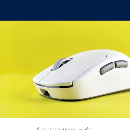
©
freepik.com