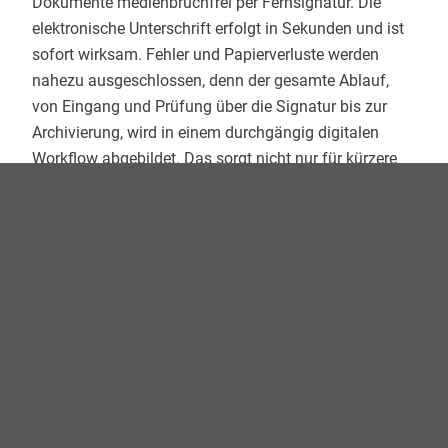
Dokumente medienbruchfrei per Fernsignatur. Die
elektronische Unterschrift erfolgt in Sekunden und ist
sofort wirksam. Fehler und Papierverluste werden
nahezu ausgeschlossen, denn der gesamte Ablauf,
von Eingang und Prüfung über die Signatur bis zur
Archivierung, wird in einem durchgängig digitalen
Workflow abgebildet. Das sorgt nicht nur für kürzere
Durchlaufzeiten, sondern auch für ein Höchstmaß an
Verfügbarkeit und eine deutlich geringere Fehlerquote.
In der mittelfränkischen Marktgemeinde Cadolzburg
werden Zertifikate seit 2025 vollständig in Eigenregie
verwaltet. Dank des Zertifikatsportals lassen sich
diese flexibel ausstellen oder sperren, ohne externe
Dienstleister oder zusätzliche Hardware. Händische
Verlängerungen der Zertifikate gehören ebenfalls der
Vergangenheit an, da sie sich automatisch erneuern.
Anpassungen können unmittelbar umgesetzt werden,
was den Handlungsspielraum der IT erheblich