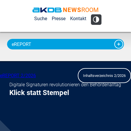
NEWS
ROOM
AKDB Anstalt
Suche
Presse
Kontakt
für
Kommunale
Datenverarbeitung
eREPORT
in Bayern
eREPORT 2/2026
Inhaltsverzeichnis 2/2026
Digitale Signaturen revolutionieren den Behördenalltag
Klick statt Stempel