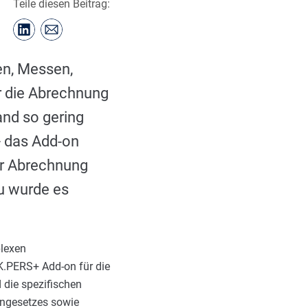
Teile diesen Beitrag:
en, Messen,
er die Abrechnung
nd so gering
+ das Add-on
zur Abrechnung
u wurde es
lexen
K.PERS+ Add-on für die
 die spezifischen
engesetzes sowie