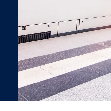
matteo
©
avanzi/stock.adobe.com