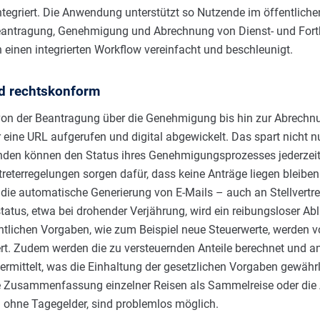
ntegriert. Die Anwendung unterstützt so Nutzende im öffentlichen
antragung, Genehmigung und Abrechnung von Dienst- und Fortb
einen integrierten Workflow vereinfacht und beschleunigt.
d rechtskonform
on der Beantragung über die Genehmigung bis hin zur Abrechnu
 eine URL aufgerufen und digital abgewickelt. Das spart nicht n
nden können den Status ihres Genehmigungsprozesses jederzeit
treterregelungen sorgen dafür, dass keine Anträge liegen bleiben
die automatische Generierung von E-Mails – auch an Stellvertre
tatus, etwa bei drohender Verjährung, wird ein reibungsloser Abl
htlichen Vorgaben, wie zum Beispiel neue Steuerwerte, werden 
rt. Zudem werden die zu versteuernden Anteile berechnet und an
mittelt, was die Einhaltung der gesetzlichen Vorgaben gewährle
e Zusammenfassung einzelner Reisen als Sammelreise oder die
n ohne Tagegelder, sind problemlos möglich.