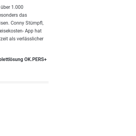
 über 1.000
Besonders das
isen. Conny Stümpfl,
Reisekosten- App hat
eit als verlässlicher
plettlösung OK.PERS+