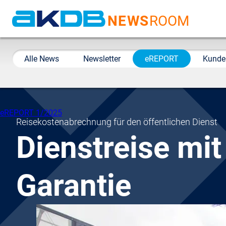
NEWS
ROOM
AKDB Anstalt für
Kommunale
Alle News
Newsletter
eREPORT
Kunde
Datenverarbeitung in
Bayern
eREPORT 1/2025
Reisekostenabrechnung für den öffentlichen Dienst
Dienstreise mit
Garantie