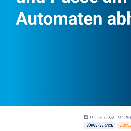
Automaten ab
11.05.2023
1 Minute
BÜRGERSERVICE
E-GOV