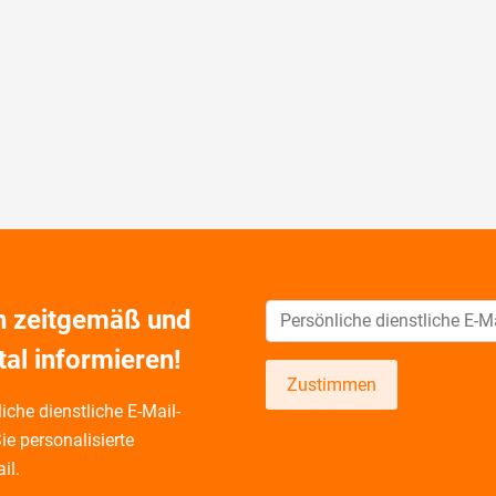
ch zeitgemäß und
tal informieren!
Zustimmen
iche dienstliche E-Mail-
ie personalisierte
il.