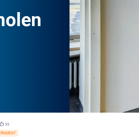
holen
©
AKDB
59
ERNMENT