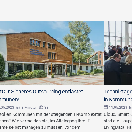
L
©
AKDB
tGO: Sicheres Outsourcing entlastet
Techniktage
mmunen!
in Kommun
.05.2023
3 Minuten
38
11.05.2023
sollen Kommunen mit der steigenden IT-Komplexität
Cloud, Smart 
hen? Wie vermeiden sie, im Alleingang ihre IT-
sind die Haup
eme selbst managen zu müssen, vor dem
LivingData. Fa