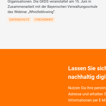
Organisationen. Die GKDS veranstaltet am 15. Juni in
Zusammenarbeit mit der Bayerischen Verwaltungsschule
das Webinar „Whistleblowing“.
DATENSCHUTZ
IT-SICHERHEIT
Lassen Sie si
nachhaltig digi
Nutzen Sie Ihre persönl
Adresse und
erhalten S
Informationen per E-Ma