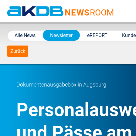
NEWS
ROOM
AKDB Anstalt für
Kommunale
Alle News
Newsletter
eREPORT
Kunde
Datenverarbeitung in
Bayern
Zurück
Dokumentenausgabebox in Augsburg
Personalausw
und Pässe am