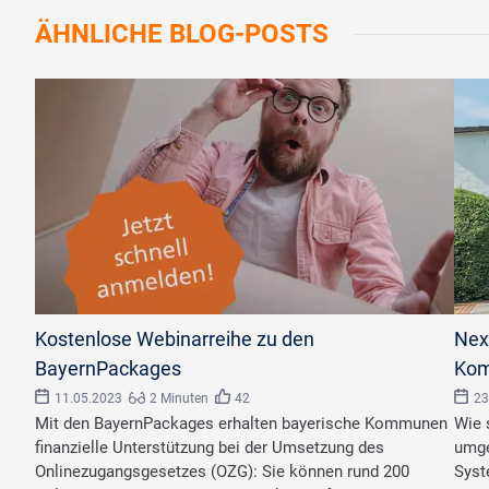
ÄHNLICHE
BLOG-POSTS
©
HDB
Kostenlose Webinarreihe zu den
Nex
BayernPackages
Ko
11.05.2023
2 Minuten
42
23
Mit den BayernPackages erhalten bayerische Kommunen
Wie 
finanzielle Unterstützung bei der Umsetzung des
umge
Onlinezugangsgesetzes (OZG): Sie können rund 200
Syst