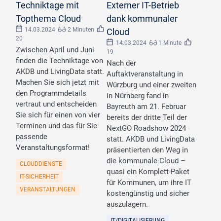
Techniktage mit
Externer IT-Betrieb
Topthema Cloud
dank kommunaler
14.03.2024
2 Minuten
Cloud
20
14.03.2024
1 Minute
Zwischen April und Juni
19
finden die Techniktage von
Nach der
AKDB und LivingData statt.
Auftaktveranstaltung in
Machen Sie sich jetzt mit
Würzburg und einer zweiten
den Programmdetails
in Nürnberg fand in
vertraut und entscheiden
Bayreuth am 21. Februar
Sie sich für einen von vier
bereits der dritte Teil der
Terminen und das für Sie
NextGO Roadshow 2024
passende
statt. AKDB und LivingData
Veranstaltungsformat!
präsentierten den Weg in
die kommunale Cloud –
CLOUDDIENSTE
quasi ein Komplett-Paket
IT-SICHERHEIT
für Kommunen, um ihre IT
VERANSTALTUNGEN
kostengünstig und sicher
auszulagern.
IT/DIGITALISIERUNG