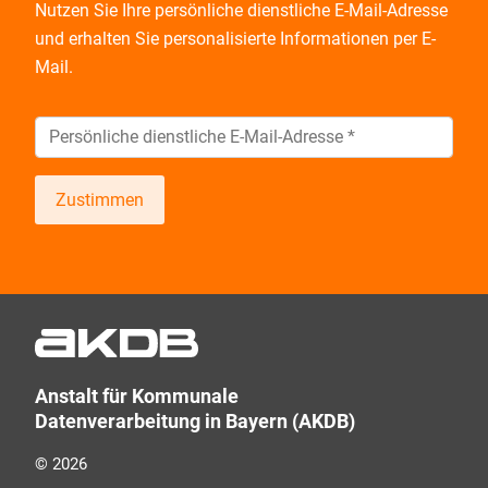
Nutzen Sie Ihre persönliche dienstliche E-Mail-Adresse
und
erhalten Sie personalisierte Informationen per E-
Mail.
Zustimmen
Wir informieren Sie zukünftig per E-Mail zu neuen
Produkten, Veranstaltungen, Dienstleistungs- und
Schulungsangeboten sowie über Arbeitskreise und
Umfragen in allen Produktbereichen des AKDB
Verbunds. Kurz, übersichtlich, informativ und
Anstalt für Kommunale
selbstverständlich kostenlos. Aber auch schnell und
Datenverarbeitung in Bayern (AKDB)
ressourcenschonend, eben ganz zeitgemäß digital.
Dafür benötigen wir Ihre Einwilligung, die Sie jederzeit
© 2026
widerrufen können.