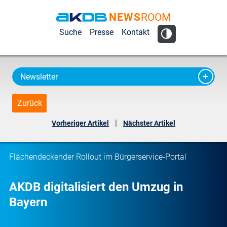
NEWS
ROOM
AKDB Anstalt
Suche
Presse
Kontakt
für
Kommunale
Datenverarbeitung
Newsletter
in Bayern
Zurück
|
Vorheriger Artikel
Nächster Artikel
Flächendeckender Rollout im Bürgerservice-Portal
AKDB digitalisiert den Umzug in
Bayern