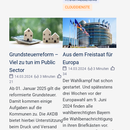
CLOUDDIENSTE
©
Monthira/stock.adobe.com
©
olrat_Editorial_Use_Only/stock.adobe.com
Grundsteuerreform –
Aus dem Freistaat für
Viel zu tun im Public
Europa
14.03.2024
3 Minuten
Sector
34
14.03.2024
3 Minuten
Der Wahlkampf hat schon
21
gestartet. Und spätestens
Ab 01. Januar 2025 gilt die
drei Wochen vor der
reformierte Grundsteuer.
Europawahl am 9. Juni
Damit kommen einige
2024 finden alle
Aufgaben auf die
wahlberechtigten Bayern
Kommunen zu. Die AKDB
die Wahlbenachrichtigung
bietet hierbei Unterstützung
in ihren Briefkästen vor.
beim Druck und Versand