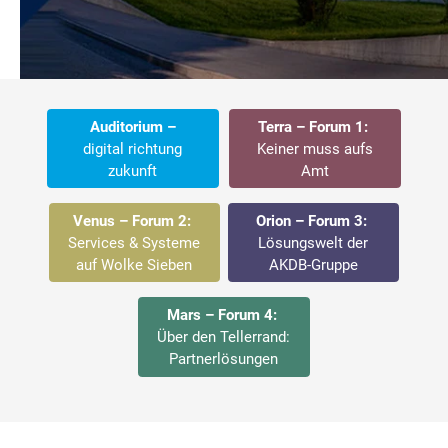
Auditorium –
Terra – Forum 1:
digital richtung
Keiner muss aufs
zukunft
Amt
Venus – Forum 2:
Orion – Forum 3:
Services & Systeme
Lösungswelt der
auf Wolke Sieben
AKDB-Gruppe
Mars – Forum 4:
Über den Tellerrand:
Partnerlösungen