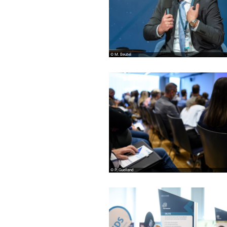
© M. Beutel
© P. Guelland