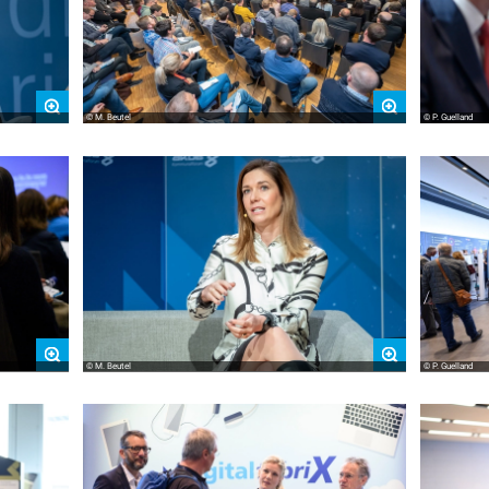
© M. Beutel
© P. Guelland
© M. Beutel
© P. Guelland