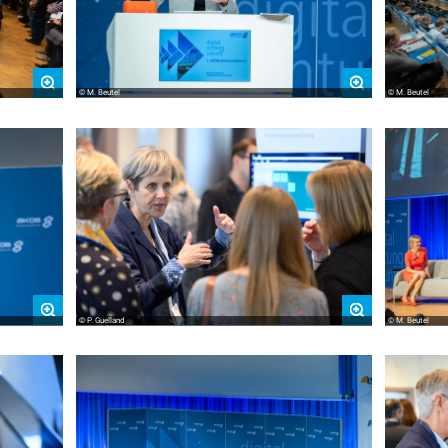
© M. Beutel
© M. Beutel
© P. Guelland
© M. Beutel