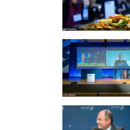
© P. Guelland
© M. Beutel