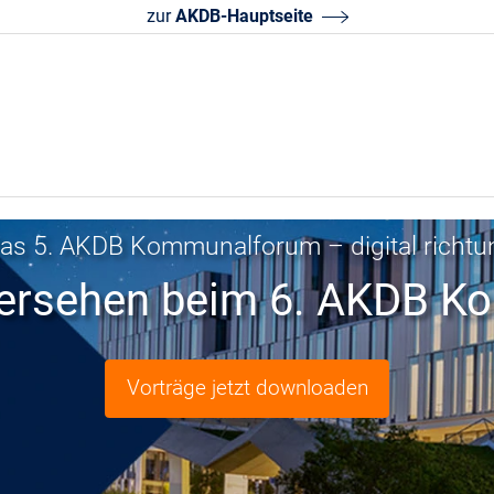
zur
AKDB-Hauptseite
as 5. AKDB Kommunalforum – digital richtu
dersehen beim 6. AKDB 
Vorträge jetzt downloaden