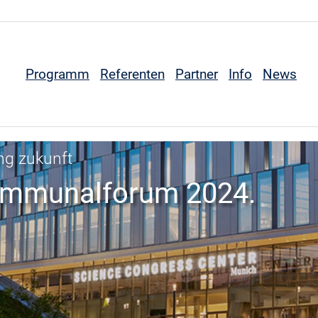
Programm
Referenten
Partner
Info
News
ng zukunft
Kommunalforum 2024.