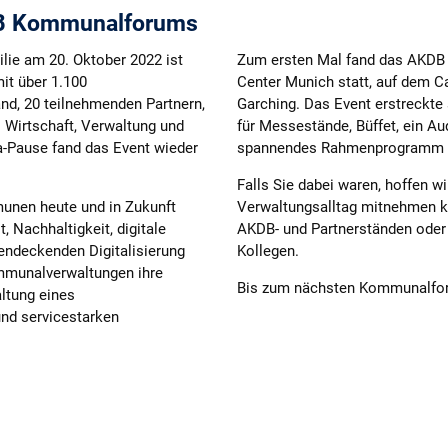
DB Kommunalforums
ie am 20. Oktober 2022 ist
Zum ersten Mal fand das AKD
it über 1.100
Center Munich statt, auf dem 
d, 20 teilnehmenden Partnern,
Garching. Das Event erstreckte 
Wirtschaft, Verwaltung und
für Messestände, Büffet, ein A
-Pause fand das Event wieder
spannendes Rahmenprogramm s
Falls Sie dabei waren, hoffen wi
unen heute und in Zukunft
Verwaltungsalltag mitnehmen k
 Nachhaltigkeit, digitale
AKDB- und Partnerständen oder
endeckenden Digitalisierung
Kollegen.
mmunalverwaltungen ihre
Bis zum nächsten Kommunalforu
ltung eines
und servicestarken