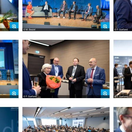
© M. Beutel
© P. Guelland
© P. Guelland
© P. Guelland