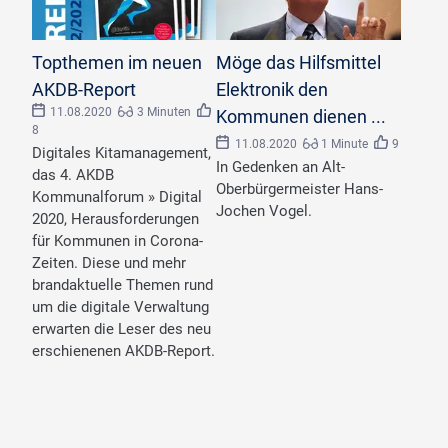
Bundesarchiv, B 145 Bild-F079283-0010 /
Topthemen im neuen
Möge das Hilfsmittel
Engelbert Reineke / CC-BY-SA 3.0 / <a href
="https://creativecommons.org/licenses/by-
AKDB-Report
Elektronik den
©
sa/3.0/de/deed.en">CC BY-SA 3.0 DE</a>
https://creativecommons.org/licenses/by-
11.08.2020
3 Minuten
Kommunen dienen ...
sa/3.0/de/deed.en
8
11.08.2020
1 Minute
9
Digitales Kitamanagement,
In Gedenken an Alt-
das 4. AKDB
Oberbürgermeister Hans-
Kommunalforum » Digital
Jochen Vogel.
2020, Herausforderungen
für Kommunen in Corona-
Zeiten. Diese und mehr
brandaktuelle Themen rund
um die digitale Verwaltung
erwarten die Leser des neu
erschienenen AKDB-Report.