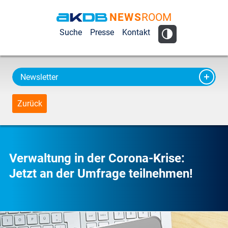
NEWS
ROOM
AKDB Anstalt
Suche
Presse
Kontakt
für
Kommunale
Datenverarbeitung
Newsletter
in Bayern
Zurück
Verwaltung in der Corona-Krise:
Jetzt an der Umfrage teilnehmen!