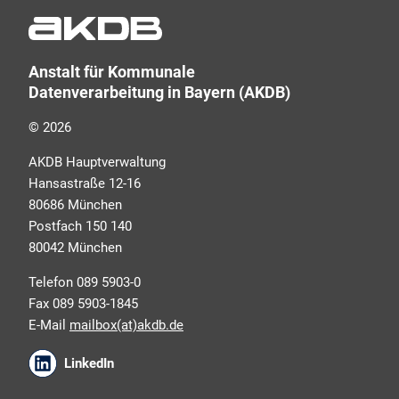
Schulungsangeboten sowie über Arbeitskreise und
Umfragen in allen Produktbereichen des AKDB
Verbunds. Kurz, übersichtlich, informativ und
Anstalt für Kommunale
selbstverständlich kostenlos. Aber auch schnell und
Datenverarbeitung in Bayern (AKDB)
ressourcenschonend, eben ganz zeitgemäß digital.
Dafür benötigen wir Ihre Einwilligung, die Sie jederzeit
© 2026
widerrufen können.
AKDB Hauptverwaltung
Hansastraße 12-16
80686 München
Postfach 150 140
80042 München
Telefon 089 5903-0
Fax 089 5903-1845
E-Mail
mailbox(at)akdb.de
Ich erkläre mich mit den AKDB-
LinkedIn
Datenschutzbedingungen einverstanden. Detaillierte
Informationen zur Verarbeitung meiner