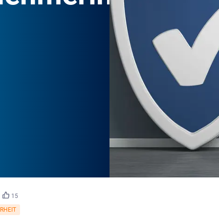
©
fotomek/stock.adobe.com
15
ERHEIT