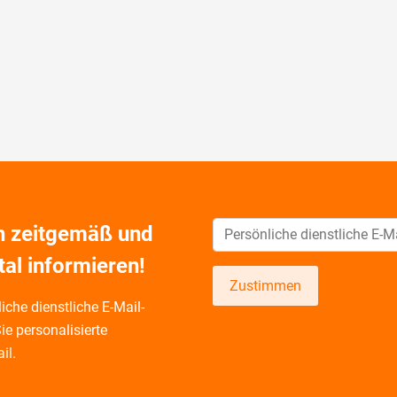
ch zeitgemäß und
tal informieren!
Zustimmen
iche dienstliche E-Mail-
ie personalisierte
il.
künftig per E-Mail zu neuen