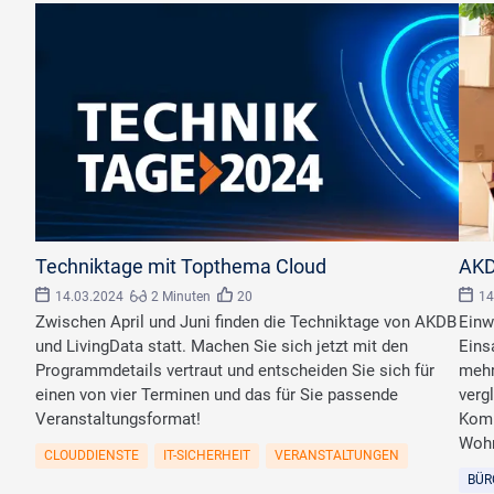
©
AKDB
©
Impa
Techniktage mit Topthema Cloud
AKD
14.03.2024
2 Minuten
20
14
Zwischen April und Juni finden die Techniktage von AKDB
Einw
und LivingData statt. Machen Sie sich jetzt mit den
Eins
Programmdetails vertraut und entscheiden Sie sich für
mehr
einen von vier Terminen und das für Sie passende
verg
Veranstaltungsformat!
Komm
Wohn
CLOUDDIENSTE
IT-SICHERHEIT
VERANSTALTUNGEN
BÜR