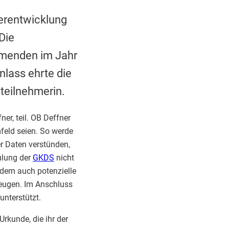
terentwicklung
Die
hmenden im Jahr
nlass ehrte die
teilnehmerin.
r, teil. OB Deffner
feld seien. So werde
r Daten verstünden,
ulung der
GKDS
nicht
ndern auch potenzielle
beugen. Im Anschluss
unterstützt.
rkunde, die ihr der