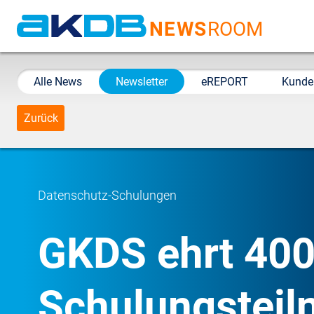
NEWS
ROOM
AKDB Anstalt für
Kommunale
Alle News
Newsletter
eREPORT
Kunde
Datenverarbeitung in
Bayern
Zurück
Datenschutz-Schulungen
GKDS ehrt 400
Schulungsteil