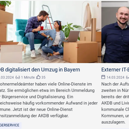
ct Photography/stock.adobe.com
©
AKDB
B digitalisiert den Umzug in Bayern
Externer IT
.03.2024
1 Minute
35
14.03.2024
ohnermeldeämter haben viele Online-Dienste im
Nach der Auft
atz. Sie ermöglichen etwa im Bereich Ummeldung
zweiten in Nür
 Bürgerservice und Digitalisierung. Ein
bereits der dr
leichsweise häufig vorkommender Aufwand in jeder
AKDB und Livi
une. Jetzt ist der neue Online-Dienst
kommunale Clo
sitzanmeldung der AKDB verfügbar.
Kommunen, um 
auszulagern.
GERSERVICE