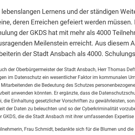
s lebenslangen Lernens und der ständigen Wei
eine, deren Erreichen gefeiert werden müssen. 
ulung der GKDS hat mit mehr als 4000 Teilne
sragenden Meilenstein erreicht. Aus diesem A
eiterin der Stadt Ansbach als 4000. Schulungs
ch der Oberbürgermeister der Stadt Ansbach, Herr Thomas Deffne
gen im Datenschutz ein wesentlicher Faktor im kommunalen Um
die Mitarbeitenden die Bedeutung des Schutzes personenbezogene
 Arbeit anwenden könnten. Er ergänzte, dass die Datenschutzsch
i, die Einhaltung gesetzlicher Vorschriften zu gewährleisten, so
heit der Daten zu beleuchten und so der Cyberkriminalität vorzu
er GKDS, die die Stadt Ansbach mit ihrer umfassenden Expertise 
lnehmerin, Frau Schmidt, bedankte sich für die Blumen und die U