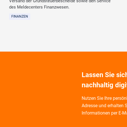
Versand der Grundsteuerbescheide sowie den Service
des Meldecenters Finanzwesen.
FINANZEN
Lassen Sie si
nachhaltig digi
Nutzen Sie Ihre persönl
Adresse und
erhalten S
Informationen per E-Ma
Wir informieren Sie zu