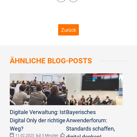
Zurück
ÄHNLICHE
BLOG-POSTS
©
AKDB
©
AKDB
Digitale Verwaltung: Ist
Bayerisches
Digital Only der richtige
Anwenderforum:
Weg?
Standards schaffen,
11.02.2025
5 Minuten
digital denken!