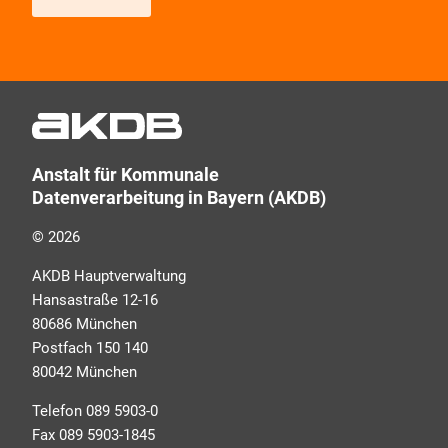
Wir informieren Sie zukünftig per E-Mail zu neuen
Produkten, Veranstaltungen, Dienstleistungs- und
Schulungsangeboten sowie über Arbeitskreise und
Umfragen in allen Produktbereichen des AKDB
Verbunds. Kurz, übersichtlich, informativ und
Anstalt für Kommunale
selbstverständlich kostenlos. Aber auch schnell und
Datenverarbeitung in Bayern (AKDB)
ressourcenschonend, eben ganz zeitgemäß digital.
Dafür benötigen wir Ihre Einwilligung, die Sie jederzeit
© 2026
widerrufen können.
AKDB Hauptverwaltung
Hansastraße 12-16
80686 München
Postfach 150 140
80042 München
Telefon 089 5903-0
Fax 089 5903-1845