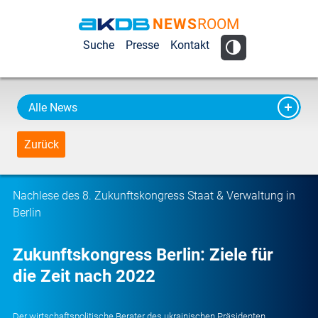
NEWS
ROOM
AKDB Anstalt
Suche
Presse
Kontakt
für
Kommunale
Datenverarbeitung
Alle News
in Bayern
Zurück
Nachlese des 8. Zukunftskongress Staat & Verwaltung in
Berlin
Zukunftskongress Berlin: Ziele für
die Zeit nach 2022
Der wirtschaftspolitische Berater des ukrainischen Präsidenten,