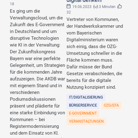
18
19.06.2023
3 Minuten
Es ging um die
32
Verwaltungscloud, um die
Vertreter von Kommunen,
Zukunft des E-Government
der Handwerkskammer und
in Deutschland und um
vom Bayerischen
disruptive Technologien
Digitalministerium waren
wie KI in der Verwaltung:
sich einig, dass die OZG-
Der Zukunftskongress
Umsetzung schneller in die
Bayern war eine perfekte
Fläche kommen muss.
Gelegenheit, um Strategien
Dafür müsse der Bund
für die kommenden Jahre
Gesetze verabschieden, die
aufzuzeigen. Die AKDB war
bereits für die digitale
mit eigenem Stand und in
Nutzung konzipiert sind.
verschiedenen
IT/DIGITALISIERUNG
Podiumsdiskussionen
präsent und plädierte für
BÜRGERSERVICE
OZG/EFA
eine starke Einbindung von
E-GOVERNMENT
Kommunen – bei
VERANSTALTUNGEN
Registermodernisierung
und dem Einsatz von KI.