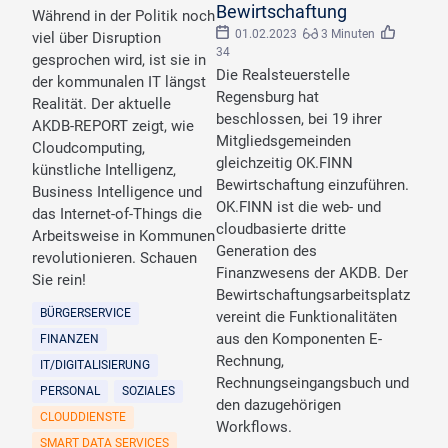
Bewirtschaftung
Während in der Politik noch
01.02.2023
3 Minuten
viel über Disruption
34
gesprochen wird, ist sie in
Die Realsteuerstelle
der kommunalen IT längst
Regensburg hat
Realität. Der aktuelle
beschlossen, bei 19 ihrer
AKDB-REPORT zeigt, wie
Mitgliedsgemeinden
Cloudcomputing,
gleichzeitig OK.FINN
künstliche Intelligenz,
Bewirtschaftung einzuführen.
Business Intelligence und
OK.FINN ist die web- und
das Internet-of-Things die
cloudbasierte dritte
Arbeitsweise in Kommunen
Generation des
revolutionieren. Schauen
Finanzwesens der AKDB. Der
Sie rein!
Bewirtschaftungsarbeitsplatz
BÜRGERSERVICE
vereint die Funktionalitäten
aus den Komponenten E-
FINANZEN
Rechnung,
IT/DIGITALISIERUNG
Rechnungseingangsbuch und
PERSONAL
SOZIALES
den dazugehörigen
CLOUDDIENSTE
Workflows.
SMART DATA SERVICES