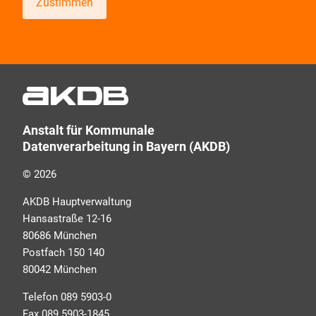
Zustimmen
Wir informieren Sie zukünftig per E-Mail zu neuen
Produkten, Veranstaltungen, Dienstleistungs- und
Schulungsangeboten sowie über Arbeitskreise und
Umfragen in allen Produktbereichen des AKDB
Verbunds. Kurz, übersichtlich, informativ und
Anstalt für Kommunale
selbstverständlich kostenlos. Aber auch schnell und
Datenverarbeitung in Bayern (AKDB)
ressourcenschonend, eben ganz zeitgemäß digital.
Dafür benötigen wir Ihre Einwilligung, die Sie jederzeit
© 2026
widerrufen können.
AKDB Hauptverwaltung
Hansastraße 12-16
80686 München
Postfach 150 140
80042 München
Telefon 089 5903-0
Fax 089 5903-1845