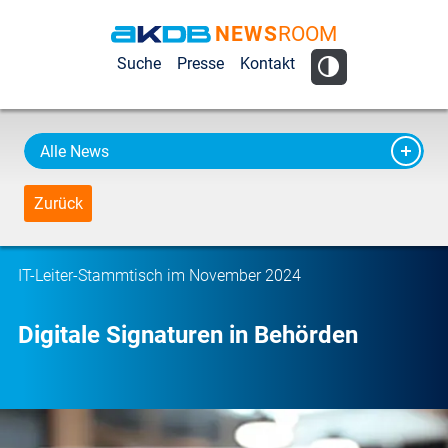
NEWS
ROOM
AKDB Anstalt
Suche
Presse
Kontakt
für
Kommunale
Datenverarbeitung
Alle News
in Bayern
Zurück
IT-Leiter-Stammtisch im November 2024
Digitale Signaturen in Behörden