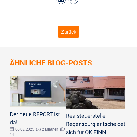
Zurück
ÄHNLICHE
BLOG-POSTS
©
Prathankarnpap/stock.adobe.com
©
Florian Obermeier
Der neue REPORT ist
Realsteuerstelle
da!
Regensburg entscheidet
06.02.2025
2 Minuten
sich für OK.FINN
14