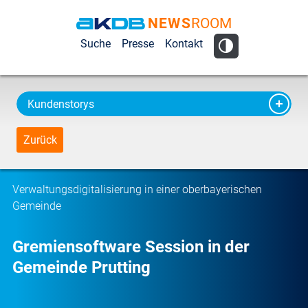
NEWS
ROOM
AKDB Anstalt
Suche
Presse
Kontakt
für
Kommunale
Datenverarbeitung
Kundenstorys
in Bayern
Zurück
Verwaltungsdigitalisierung in einer oberbayerischen
Gemeinde
Gremiensoftware Session in der
Gemeinde Prutting