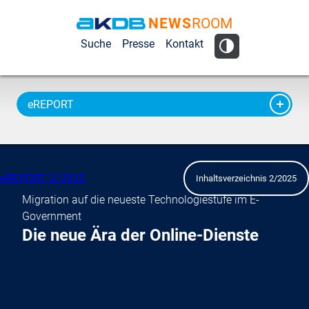
NEWS
ROOM
AKDB Anstalt
Suche
Presse
Kontakt
für
Kommunale
Datenverarbeitung
eREPORT
in Bayern
eREPORT 2/2025
Inhaltsverzeichnis 2/2025
Migration auf die neueste Technologiestufe im E-
Government
Die neue Ära der Online-Dienste