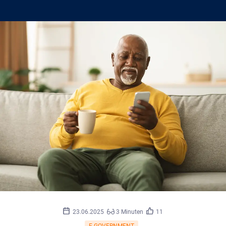
Prostock-
©
studio/stock.adobe.com
23.06.2025
3 Minuten
11
E-GOVERNMENT