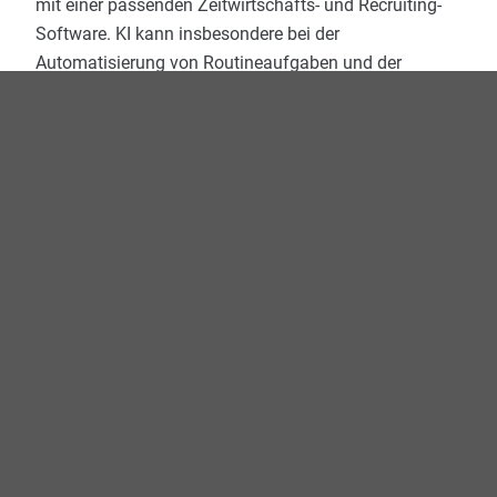
mit einer passenden Zeitwirtschafts- und Recruiting-
Software. KI kann insbesondere bei der
Automatisierung von Routineaufgaben und der
Erstellung von Schriftstücken und Verträgen helfen.
Haben Sie bereits Erfahrungen mit cloudbasierter
HR-Software gemacht?
Ja. Wesentlich für das Gelingen ist dabei, dass für das
Projekt ausreichend Ressourcen und Zeit zur
Verfügung stehen und die Schulung der
Mitarbeitenden nicht vernachlässigt wird. Ein
erfahrener Software-Partner ist hier von enormer
Bedeutung.
Was wünschen sich Beschäftigte und Führungskräfte
von der HR-Abteilung?
Mitarbeitende wünschen sich schnelle und
transparente Prozesse, etwa bei der Genehmigung