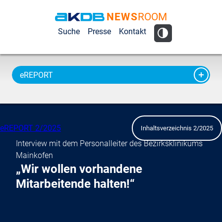
NEWS
ROOM
AKDB Anstalt
Suche
Presse
Kontakt
für
Kommunale
Datenverarbeitung
eREPORT
in Bayern
eREPORT 2/2025
Inhaltsverzeichnis 2/2025
Interview mit dem Personalleiter des Bezirksklinikums
Mainkofen
„Wir wollen vorhandene
Mitarbeitende halten!“