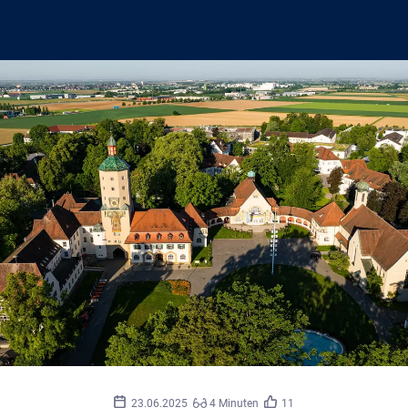
©
Mainkofen
23.06.2025
4 Minuten
11