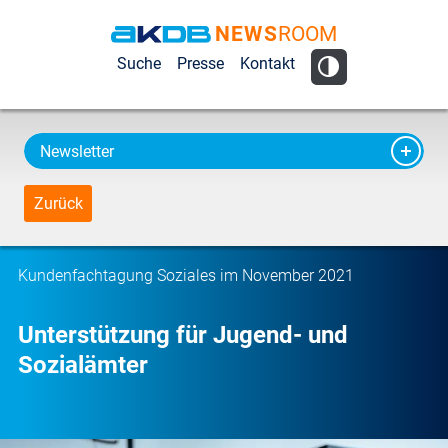
NEWS
ROOM
AKDB Anstalt
Suche
Presse
Kontakt
für
Kommunale
Datenverarbeitung
Newsletter
in Bayern
Zurück
Kundenfachtagung Soziales im November 2021
Unterstützung für Jugend- und
Sozialämter