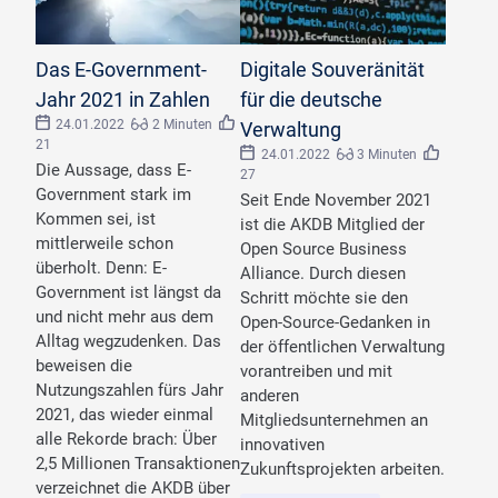
Das E-Government-
Digitale Souveränität
Jahr 2021 in Zahlen
für die deutsche
24.01.2022
2 Minuten
Verwaltung
21
24.01.2022
3 Minuten
Die Aussage, dass E-
27
Government stark im
Seit Ende November 2021
Kommen sei, ist
ist die AKDB Mitglied der
mittlerweile schon
Open Source Business
überholt. Denn: E-
Alliance. Durch diesen
Government ist längst da
Schritt möchte sie den
und nicht mehr aus dem
Open-Source-Gedanken in
Alltag wegzudenken. Das
der öffentlichen Verwaltung
beweisen die
vorantreiben und mit
Nutzungszahlen fürs Jahr
anderen
2021, das wieder einmal
Mitgliedsunternehmen an
alle Rekorde brach: Über
innovativen
2,5 Millionen Transaktionen
Zukunftsprojekten arbeiten.
verzeichnet die AKDB über