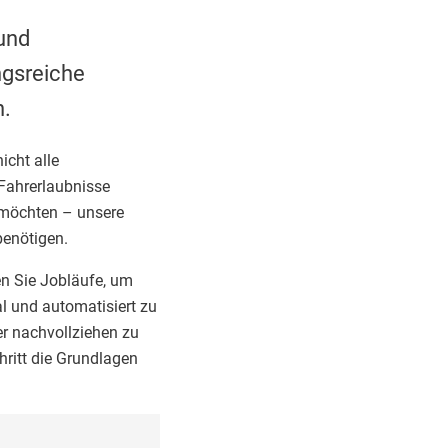
und
ngsreiche
n.
icht alle
 Fahrerlaubnisse
 möchten – unsere
benötigen.
en Sie Jobläufe, um
l und automatisiert zu
er nachvollziehen zu
hritt die Grundlagen