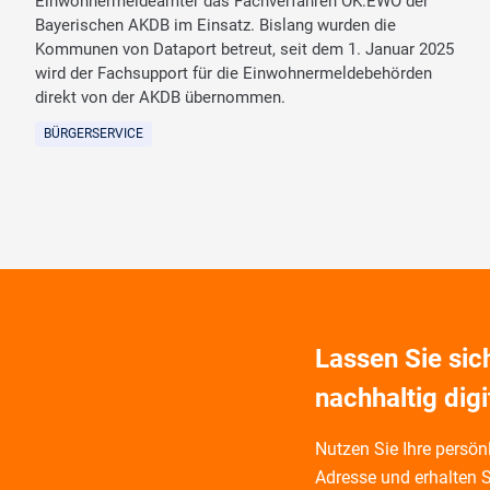
Einwohnermeldeämter das Fachverfahren OK.EWO der
Bayerischen AKDB im Einsatz. Bislang wurden die
Kommunen von Dataport betreut, seit dem 1. Januar 2025
wird der Fachsupport für die Einwohnermeldebehörden
direkt von der AKDB übernommen.
BÜRGERSERVICE
Lassen Sie si
nachhaltig digi
Nutzen Sie Ihre persönl
Adresse und
erhalten S