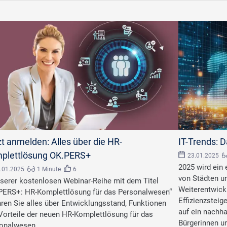
©
Varitnan/stock.ado
zt anmelden: Alles über die HR-
IT-Trends: D
plettlösung OK.PERS+
23.01.2025
2025 wird ein 
.01.2025
1 Minute
6
von Städten u
nserer kostenlosen Webinar-Reihe mit dem Titel
Weiterentwickl
PERS+: HR-Komplettlösung für das Personalwesen“
Effizienzsteig
hren Sie alles über Entwicklungsstand, Funktionen
auf ein nachha
Vorteile der neuen HR-Komplettlösung für das
Bürgerinnen un
onalwesen.