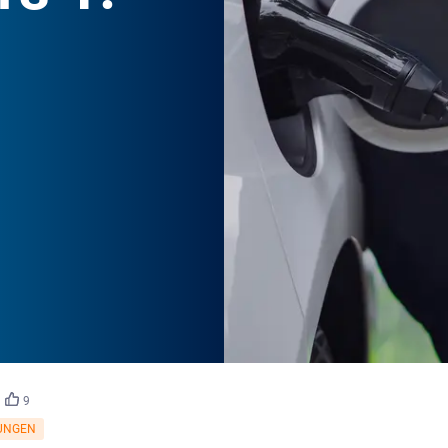
©
escapejaja/stock.adobe.com
9
UNGEN